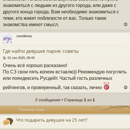
знакомиться с людьми из другого города, или даже с
другого конца города. Вам необходимо знакомиться с
теми, кто живет поблизости от вас. Только такие
знакомства имеют смысл.
LeraVesna
у
т
Где найти девушке парня: советы
ь
с
С
01 сен 2025, 08:43
о
Очень всё хорошо расказано!
к
о
б
По СЗ свои пять копеек вставлю)) Рекомендую погуглить
щ
или пояндексить Русдейт. Частый гость различных
е
ч
н
рейтингов, и проверенный, так сказать, лично
и
е
у
2 сообщения • Страница
1
из
1
у
Похожие темы
т
ь
Что подарить девушке на 25 лет?
с
к