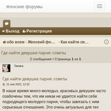
Женские форумы
T
o
g
g
Регистрация
l
Выход
Р
е
г
и
с
т
р
а
ц
и
я
e
ор
n
ум
a
обо всем
Женский форум о мужчинах
Как найти своего принца
v
ы
i
Где найти девушке парня: советы
g
2 сообщения • Страница
1
из
1
a
t
Tamara
i
o
Где найти девушке парня: советы
n
С
21 ноя 2022, 12:32
о
В наше время много молодых, красивых девушек часто
о
б
озабочены тем, что им никак не удается найти себе
щ
подходящего молодого парня, чтобы завязать с ним
е
н
серьезные отношения. Это очень актуально для тех
и