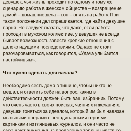
девушек, чья жизнь проходит по одному и тому же
е
сценарию работа в женском обществе – возвращение
домой – домашние дела – сон – опять на работу. При
таком положении дел спрашивается, где найти девушке
парня. Но следует сказать, что даже, если работа
проходит в мужском коллективе, у девушек не всегда
бывает возможность завести крепкие отношения с
далеко идущими последствиями. Однако не стоит
разочаровываться, как говорится, «Удача улыбается
настойчивым».
Что нужно сделать для начала?
Необходимо сесть дома в тишине, чтобы никто не
мешал, и ответить себе на вопрос, каким в
действительности должен быть ваш избранник. Потому,
что очень часто в своих поисках, чаяниях и желаниях,
девушки гоняться за идеалом, который им был навязан
мыльными операми с неординарными героями,
картинками из глянцевых журналов, и они часто не
обращают внимания на проявление теплых чувств со