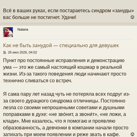
Всё в ваших руках, если постараетесь синдром «зануды»
вас больше не постигнет. Удачи!
Natana
у
т
Как не быть занудой — специально для девушек
ь
с
С
26 июл 2026, 04:02
о
Пункт про постоянные исправления и демонстрацию
к
о
б
ума — это же самый настоящий кошмар в реальной
щ
жизни. Из-за такого поведения люди начинают просто
е
ч
н
технично сливаться со встреч.
и
е
у
Я сама пару лет назад чуть не потеряла всех подруг из-
за своего дурацкого синдрома отличницы. Постоянно
лезла со своими непрошеными советами и душными
поправками в духе: «не зво́нит, а звони́т», «не ложи, а
клади». Мне казалось, что я помогаю и проявляю
образованность, а девчонки в компании начали просто
затихать при моем появлении и реже звать в кафе.