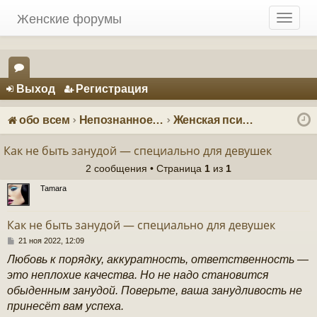
Женские форумы
T
o
g
g
Регистрация
l
Выход
Р
е
г
и
с
т
р
а
ц
и
я
e
ор
n
ум
a
обо всем
Непознанное: загадки и тайны
Женская психология
v
ы
i
Как не быть занудой — специально для девушек
g
2 сообщения • Страница
1
из
1
a
t
Tamara
i
o
Как не быть занудой — специально для девушек
n
С
21 ноя 2022, 12:09
о
Любовь к порядку, аккуратность, ответственность —
о
б
это неплохие качества. Но не надо становится
щ
обыденным занудой. Поверьте, ваша занудливость не
е
н
принесёт вам успеха.
и