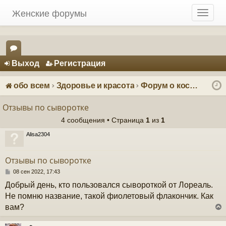
Женские форумы
T
o
g
g
Регистрация
l
Выход
Р
е
г
и
с
т
р
а
ц
и
я
e
ор
n
ум
a
обо всем
Здоровье и красота
Форум о косметике: красота и уход
v
ы
i
Отзывы по сыворотке
g
4 сообщения • Страница
1
из
1
a
t
Alisa2304
i
o
Отзывы по сыворотке
n
С
08 сен 2022, 17:43
о
Добрый день, кто пользовался сывороткой от Лореаль.
о
б
Не помню название, такой фиолетовый флакончик. Как
щ
вам?
е
н
и