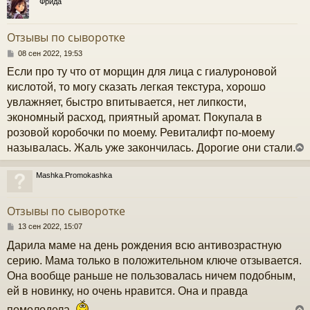
Фрида
е
у
т
Отзывы по сыворотке
ь
с
С
08 сен 2022, 19:53
о
Если про ту что от морщин для лица с гиалуроновой
к
о
б
кислотой, то могу сказать легкая текстура, хорошо
щ
увлажняет, быстро впитывается, нет липкости,
е
ч
н
экономный расход, приятный аромат. Покупала в
и
розовой коробочки по моему. Ревиталифт по-моему
е
у
называлась. Жаль уже закончилась. Дорогие они стали.
Mashka.Promokashka
у
т
Отзывы по сыворотке
ь
с
С
13 сен 2022, 15:07
о
Дарила маме на день рождения всю антивозрастную
к
о
б
серию. Мама только в положительном ключе отзывается.
щ
Она вообще раньше не пользовалась ничем подобным,
е
ч
н
ей в новинку, но очень нравится. Она и правда
и
помолодела.
е