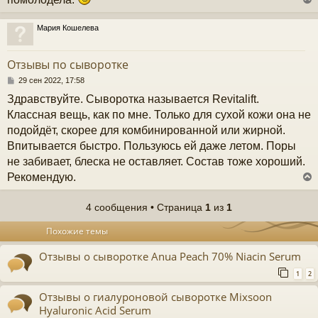
у
Мария Кошелева
у
т
Отзывы по сыворотке
ь
с
С
29 сен 2022, 17:58
о
Здравствуйте. Сыворотка называется Revitalift.
к
о
б
Классная вещь, как по мне. Только для сухой кожи она не
щ
подойдёт, скорее для комбинированной или жирной.
е
ч
н
Впитывается быстро. Пользуюсь ей даже летом. Поры
и
не забивает, блеска не оставляет. Состав тоже хороший.
е
у
Рекомендую.
4 сообщения • Страница
1
из
1
у
Похожие темы
т
ь
Отзывы о сыворотке Anua Peach 70% Niacin Serum
с
1
2
к
Отзывы о гиалуроновой сыворотке Mixsoon
Hyaluronic Acid Serum
ч