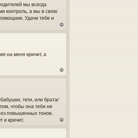
 родителей мы всегда
ь
с
ми контроль, а мы в свою
я
 помощник. Удачи тебе и
к
н
В
а
е
ч
р
а
н
л
у
у
т
мя на меня кричит, а
ь
с
я
к
В
н
е
а
р
ч
н
а
у
л
т
у
абушки, тети, или брата/
ь
с
 том, чтобы она тебя не
я
 Без повышенных тонов.
к
н
т и кричит.
В
а
е
ч
р
а
н