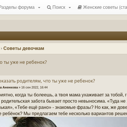
Разделы форума
Поиск
Женские советы (ста
Советы девочкам
о ты уже не ребенок?
оказать родителям, что ты уже не ребенок?
а Аненкова
»
16 сен 2022, 16:44
риятно, когда ты болеешь, а твоя мама ухаживает за тобой,
 родительская забота бывает просто невыносима. «Туда не
ькая», «Тебе ещё рано» - знакомые фразы? Но как, же дове
е ребёнок? Мы предлагаем тебе несколько вариантов реше