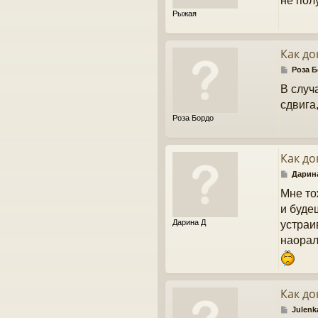
не пол
щ
Рыжая
е
н
и
е
Как до
С
Роза 
о
В случ
о
б
сдвига
щ
Роза Бордо
е
н
и
е
Как до
С
Дарин
о
Мне то
о
б
и будеш
щ
Дарина Д
устраи
е
н
наорала
и
е
Как до
С
Julenk