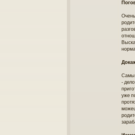
Пого
Очень
родит
разго
отнош
Выска
норма
Дока
Самый
- дел
приго
уже п
протя
можеш
родит
зараб