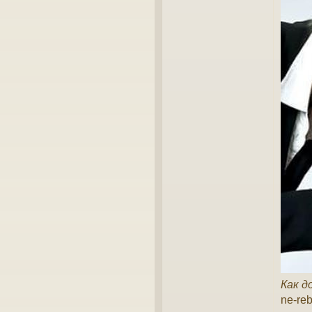
Как д
ne-re