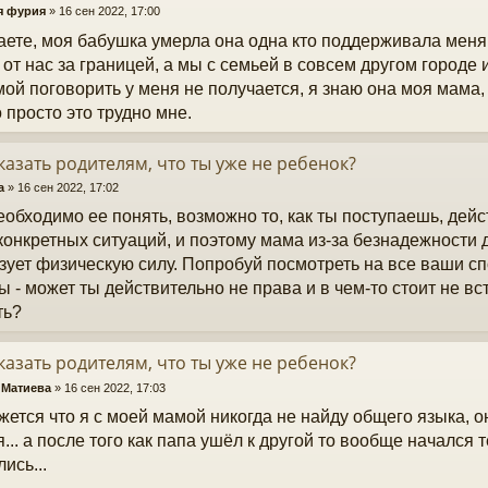
я фурия
»
16 сен 2022, 17:00
ете, моя бабушка умерла она одна кто поддерживала меня,
 от нас за границей, а мы с семьей в совсем другом городе 
мой поговорить у меня не получается, я знаю она моя мама,
о просто это трудно мне.
казать родителям, что ты уже не ребенок?
a
»
16 сен 2022, 17:02
еобходимо ее понять, возможно то, как ты поступаешь, дей
конкретных ситуаций, и поэтому мама из-за безнадежности 
зует физическую силу. Попробуй посмотреть на все ваши сп
ы - может ты действительно не права и в чем-то стоит не вс
ть?
казать родителям, что ты уже не ребенок?
 Матиева
»
16 сен 2022, 17:03
жется что я с моей мамой никогда не найду общего языка, о
я... а после того как папа ушёл к другой то вообще начался 
ись...