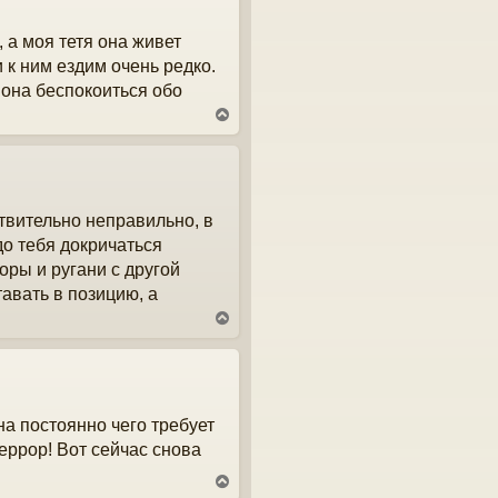
л
у
у
т
 а моя тетя она живет
ь
с
и к ним ездим очень редко.
я
 она беспокоиться обо
к
н
В
а
е
ч
р
а
н
л
у
у
т
ствительно неправильно, в
ь
с
до тебя докричаться
я
оры и ругани с другой
к
н
тавать в позицию, а
а
В
ч
е
а
р
л
н
у
у
т
на постоянно чего требует
ь
с
террор! Вот сейчас снова
я
к
В
н