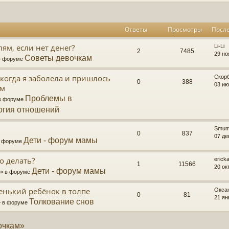
Ответы
Просмотры
Посл
ям, если нет денег?
Li-Li
2
7485
29 но
Советы девочкам
 в форуме
когда я заболела и пришлось
Скор
0
388
03 ию
ям
Проблемы в
 в форуме
огия отношений
Smu
0
837
07 де
Дети - форум мамы
 в форуме
о делать?
erick
1
11566
20 ок
Дети - форум мамы
2 » в форуме
ленький ребёнок в толпе
Окса
0
81
21 ян
Толкование снов
 » в форуме
очкам»