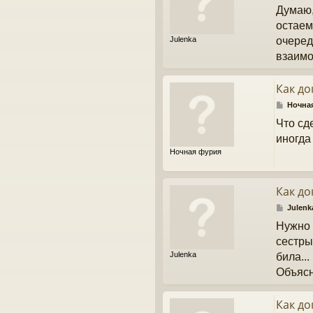
о
Думаю,
о
б
остаем
щ
Julenka
очеред
е
н
взаимо
и
е
Как до
С
Ночна
о
Что сд
о
б
иногда
щ
Ночная фурия
е
н
и
е
Как до
С
Julenk
о
Нужно 
о
б
сестры
щ
Julenka
била..
е
н
Объясн
и
е
Как до