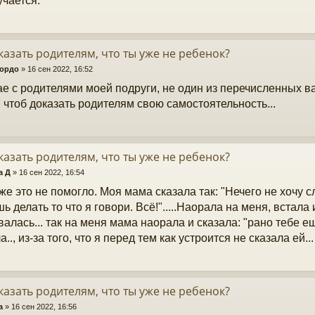
учается.
казать родителям, что ты уже не ребенок?
Бордо
»
16 сен 2022, 16:52
ае с родителями моей подруги, не один из перечисленных ва
, чтоб доказать родителям свою самостоятельность...
казать родителям, что ты уже не ребенок?
а Д
»
16 сен 2022, 16:54
же это не помогло. Моя мама сказала так: "Нечего не хочу
ь делать то что я говори. Всё!".....Наорала на меня, встала 
валась... так на меня мама наорала и сказала: "рано тебе ещ
.., из-за того, что я перед тем как устроится не сказала ей..
казать родителям, что ты уже не ребенок?
a
»
16 сен 2022, 16:56