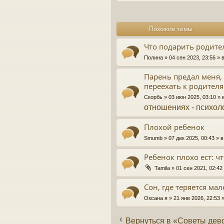
и
е
Похожие темы
Что подарить родител
Полина
» 04 сен 2023, 23:56 »
Парень предал меня, 
переехать к родител
Скорбь
» 03 июн 2025, 03:10 »
отношениях - психол
Плохой ребенок
Smumb
» 07 дек 2025, 00:43 »
Ребенок плохо ест: чт
Tamila
» 01 сен 2021, 02:4
Сон, где теряется ма
Оксана я
» 21 янв 2026, 22:53
Вернуться в «Советы дев