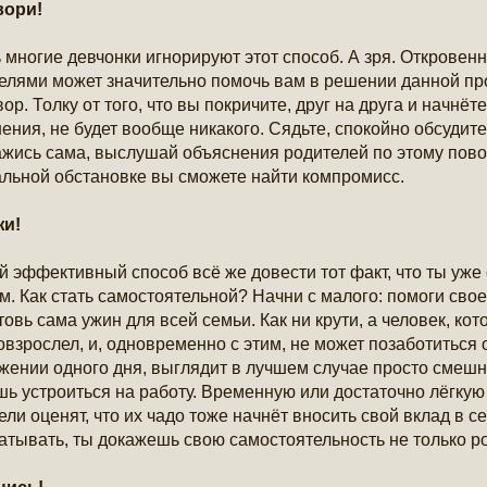
вори!
 многие девчонки игнорируют этот способ. А зря. Откровен
елями может значительно помочь вам в решении данной пр
вор. Толку от того, что вы покричите, друг на друга и начнё
ения, не будет вообще никакого. Сядьте, спокойно обсуди
жись сама, выслушай объяснения родителей по этому повод
льной обстановке вы сможете найти компромисс.
жи!
 эффективный способ всё же довести тот факт, что ты уже
ом. Как стать самостоятельной? Начни с малого: помоги сво
товь сама ужин для всей семьи. Как ни крути, а человек, кот
овзрослел, и, одновременно с этим, не может позаботиться 
жении одного дня, выглядит в лучшем случае просто смешно
ь устроиться на работу. Временную или достаточно лёгкую 
ели оценят, что их чадо тоже начнёт вносить свой вклад в 
атывать, ты докажешь свою самостоятельность не только ро