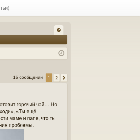
тьи)
FA
Q
1
2
16 сообщений
След.
 готовит горячий чай… Но
 ходи», «Ты ещё
сти маме и папе, что ты
ния проблемы.