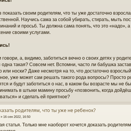
нись!
 показать своим родителям, что ты уже достаточно взросла
ственной. Научись сама за собой убирать, стирать, мыть пос
инаний и просьб. Ты должна сама понять, что это «надо», а 
ение своими услугами.
ись!
и говори, а, видимо, заботиться вечно о своих детях у роди
ы одна такая? Совсем нет. Вспомни, часто ли бабушка застав
р или носки? Даже несмотря на то, что достаточно взрослый
ное, уже может сам решать такого рода вопросы? Просто ро
ятся и будут заботиться о нас, в каком бы возрасте мы не бы
инимать в штыки мамину просьбу «позвонить, когда дойдёшь
ваться» и сделать ей приятное?
казать родителям, что ты уже не ребенок?
»
16 сен 2022, 16:50
я статья. Только мне наоборот хочется доказать родителям,