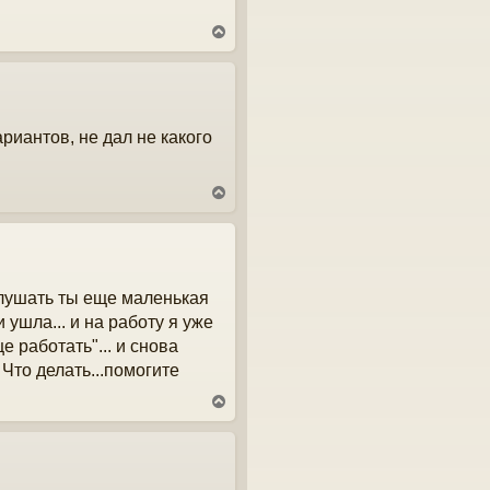
я
к
В
н
е
а
р
ч
н
а
у
л
т
у
риантов, не дал не какого
ь
с
я
к
В
н
е
а
р
ч
н
а
у
л
т
у
 слушать ты еще маленькая
ь
с
и ушла... и на работу я уже
я
е работать"... и снова
к
н
. Что делать...помогите
а
В
ч
е
а
р
л
н
у
у
т