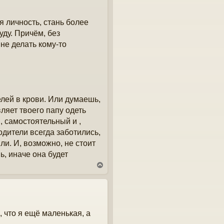
я личность, стань более
уду. Причём, без
не делать кому-то
телей в крови. Или думаешь,
ляет твоего папу одеть
, самостоятельный и ,
дители всегда заботились,
ли. И, возможно, не стоит
, иначе она будет
В
е
р
н
у
т
 что я ещё маленькая, а
ь
с