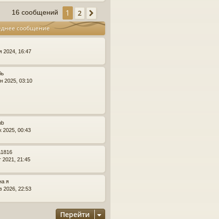
е
а
р
1
2
16 сообщений
След.
ч
н
а
у
еднее сообщение
л
т
у
ь
с
я 2024, 16:47
я
к
н
бь
а
н 2025, 03:10
ч
а
л
у
mb
к 2025, 00:43
a1816
т 2021, 21:45
на я
в 2026, 22:53
Перейти