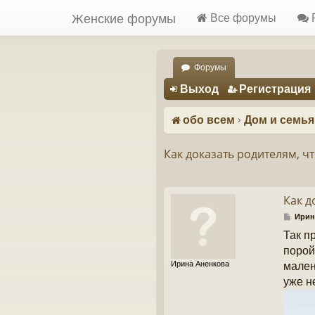
Женские форумы
Все форумы
Форумы
Регистрация
Выход
Р
е
г
и
с
т
р
а
ц
и
я
обо всем
Дом и семья
Как доказать родителям, чт
Как д
С
Ирин
о
Так п
о
б
порой
щ
Ирина Аненкова
мален
е
н
уже н
и
е