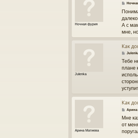
С
Ночна
о
Понима
о
б
далеко
щ
Ночная фурия
А с ма
е
н
мне, н
и
е
Как до
С
Julenk
о
Тебе н
о
б
плане 
щ
Julenka
исполь
е
н
сторон
и
уступи
е
Как до
С
Арина
о
Мне ка
о
б
от мен
щ
Арина Матиева
поругал
е
н