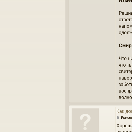
Изме
Решив
ответ
напом
одолж
Смир
Что н
что т
свите
навер
забот
воспр
волно
Как до
С
Рыжая
о
Хороша
о
б