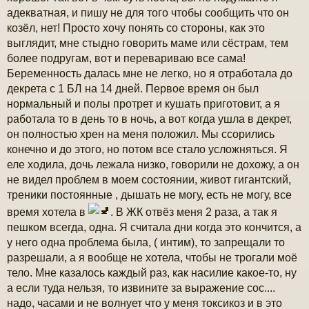
адекватная, и пишу не для того чтобы сообщить что он
козёл, нет! Просто хочу понять со стороны, как это
выглядит, мне стыдно говорить маме или сёстрам, тем
более подругам, вот и перевариваю все сама!
Беременность далась мне не легко, но я отработала до
декрета с 1 БЛ на 14 дней. Первое время он был
нормальный и полы протрет и кушать приготовит, а я
работала то в день то в ночь, а вот когда ушла в декрет,
он полностью хрен на меня положил. Мы ссорились
конечно и до этого, но потом все стало усложняться. Я
еле ходила, дочь лежала низко, говорили не дохожу, а он
не видел проблем в моем состоянии, живот гигантский,
треники постоянные , дышать не могу, есть не могу, все
время хотела в
. В ЖК отвёз меня 2 раза, а так я
пешком всегда, одна. Я считала дни когда это кончится, а
у него одна проблема была, ( интим), то запрещали то
разрешали, а я вообще не хотела, чтобы не трогали моё
тело. Мне казалось каждый раз, как насилие какое-то, ну
а если туда нельзя, то извините за выражение сос....
надо, часами и не волнует что у меня токсикоз и в это