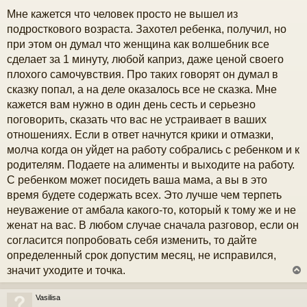
о
Мне кажется что человек просто не вышел из
к
о
б
подросткового возраста. Захотел ребенка, получил, но
щ
при этом он думал что женщина как волшебник все
е
ч
н
сделает за 1 минуту, любой каприз, даже ценой своего
и
плохого самочувствия. Про таких говорят он думал в
е
у
сказку попал, а на деле оказалось все не сказка. Мне
кажется вам нужно в один день сесть и серьезно
поговорить, сказать что вас не устраивает в ваших
отношениях. Если в ответ начнутся крики и отмазки,
молча когда он уйдет на работу собрались с ребенком и к
родителям. Подаете на алименты и выходите на работу.
С ребенком может посидеть ваша мама, а вы в это
время будете содержать всех. Это лучше чем терпеть
неуважение от амбала какого-то, который к тому же и не
женат на вас. В любом случае сначала разговор, если он
согласится попробовать себя изменить, то дайте
определенный срок допустим месяц, не исправился,
значит уходите и точка.
Vasilisa