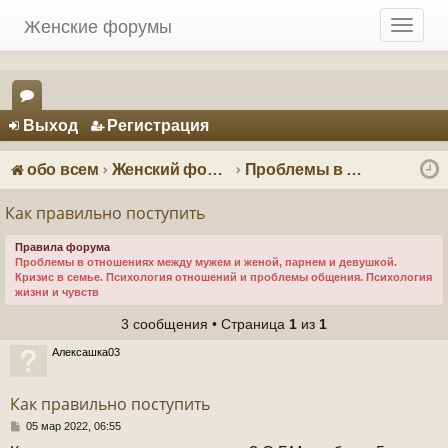
Женские форумы
T
o
g
g
Регистрация
l
Выход
Р
е
г
и
с
т
р
а
ц
и
я
e
ор
n
ум
a
обо всем
Женский форум о мужчинах
Проблемы в отношениях - психология отношений
v
ы
i
Как правильно поступить
g
a
Правила форума
Проблемы в отношениях между мужем и женой, парнем и девушкой.
t
Кризис в семье. Психология отношений и проблемы общения. Психология
i
жизни и чувств
o
3 сообщения • Страница
1
из
1
n
Алексашка03
Как правильно поступить
С
05 мар 2022, 06:55
о