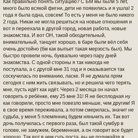
Как правильно понять ситуацию? С БМ мы были 5 лет,
о
б
много было всякой фигни, дети не появились и я ушла! 2
щ
года я была одна, совсем! То есть у меня не было никого
е
н
2 года. Никак не могла решиться на новые отношения и
и
вот я переехала в другой город, новая работа, новые
е
знакомства. И вот ОН, такой обходительный,
внимательный, танцует хорошо, в баре были вёл себя
очень достойно (бм как выпьет такая мерзость был). Мы
быстро провели ночь, буквально через пару дней
знакомства. С одной стороны я так никогда не
поступала, а с другой мне 31 год и я оказывается так
соскучилась по вниманию, ласке. Я не думала прям
сегодня с ним жить связывать, но и решила чего терять
мне, пусть идёт как идёт. Через 2 месяца он начал
говорить о ребёнке, ему 25 мне 31! Я не бесплодная ну
как говорили, просто мне повезло меньше, чем другим! Я
в свое время переживала, а потом смерилась, значит не
судьба, у меня 5 племянниц будем няньчить их. Так вот
дочь получилась с первого раза, был такой сумбур в
голове, не замужем, беременная, а он говорит все будет
хорошо. Так вот в чем суть поста, вы не подумайте я