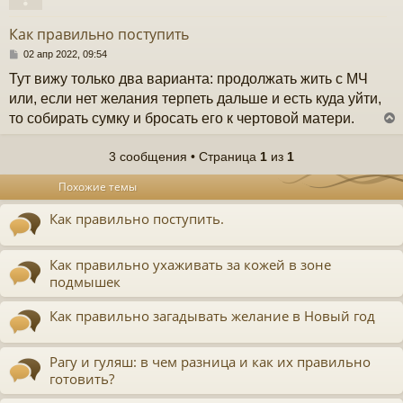
у
т
Как правильно поступить
ь
с
С
02 апр 2022, 09:54
о
Тут вижу только два варианта: продолжать жить с МЧ
к
о
б
или, если нет желания терпеть дальше и есть куда уйти,
щ
то собирать сумку и бросать его к чертовой матери.
е
ч
н
и
3 сообщения • Страница
1
из
1
е
у
у
Похожие темы
т
ь
Как правильно поступить.
с
к
Как правильно ухаживать за кожей в зоне
подмышек
ч
Как правильно загадывать желание в Новый год
у
Рагу и гуляш: в чем разница и как их правильно
готовить?