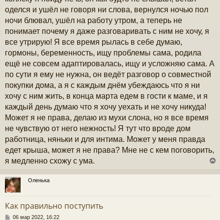
оделся и ушёл не говоря ни слова, вернулся ночью пол
ночи блювал, ушёл на работу утром, а теперь не
понимает почему я даже разговаривать с ним не хочу, я
все утрирую! Я все время рылась в себе думаю,
гормоны, беременность, ищу проблемы сама, родила
ещё не совсем адаптировалась, ищу и усложняю сама. А
по сути я ему не нужна, он ведёт разговор о совместной
покупки дома, а я с каждым днём убеждаюсь что я ни
хочу с ним жить, в конца марта едем в гости к маме, и я
каждый день думаю что я хочу уехать и не хочу никуда!
Может я не права, делаю из мухи слона, но я все время
не чувствую от него нежность! Я тут что вроде дом
работница, няньки и для интима. Может у меня правда
едет крыша, может я не права? Мне не с кем поговорить,
я медленно схожу с ума.
Оленька
у
т
Как правильно поступить
ь
с
С
06 мар 2022, 16:22