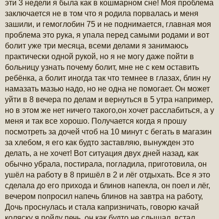
эти 3 недели я была как в кошмарном сне! Моя проблема
заключается не в том что я родила порвалась и меня
зашили, и гемоглобин 75 и не поднимается, главная моя
проблема это рука, я упала перед самыми родами и вот
болит уже три месяца, всеми делами я занимаюсь
практически одной рукой, но я не могу даже пойти в
больницу узнать почему болит, мне не с кем оставить
ребёнка, а болит иногда так что темнее в глазах, блин ну
намазать мазью надо, но не одна не помогает. Он может
уйти в 8 вечера по делам и вернуться в 5 утра например,
но в этом же нет ничего такого,он хочет расслабиться, а у
меня и так все хорошо. Получается когда я прошу
посмотреть за дочей чтоб на 10 минут с бегать в магазин
за хлебом, я его как будто заставляю, вынужден это
делать, а не хочет! Вот ситуация двух дней назад, как
обычно убрала, постирала, погладила, приготовила, он
ушёл на работу в 8 пришёл в 2 и лёг отдыхать. Все я это
сделала до его прихода и блинов напекла, он поел и лёг,
вечером попросил напечь блинов на завтра на работу,
Дочь проснулась и стала капризничать, говорю качай
коляску я пойду печь, он как будто не слышал, встал