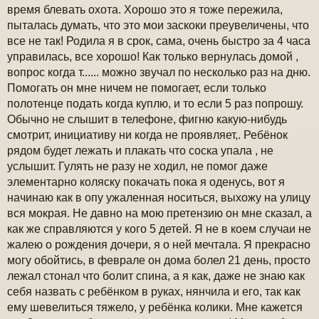
время блевать охота. Хорошо это я тоже пережила,
пыталась думать, что это мои заскоки преувеличены, что
все не так! Родила я в срок, сама, очень быстро за 4 часа
управилась, все хорошо! Как только вернулась домой ,
вопрос когда т...... можно звучал по несколько раз на дню.
Помогать он мне ничем не помогает, если только
полотенце подать когда куплю, и то если 5 раз попрошу.
Обычно не слышит в телефоне, фигню какую-нибудь
смотрит, инициативу ни когда не проявляет,. Ребёнок
рядом будет лежать и плакать что соска упала , не
услышит. Гулять не разу не ходил, не помог даже
элементарно коляску покачать пока я оденусь, вот я
начинаю как в опу ужаленная носиться, выхожу на улицу
вся мокрая. Не давно на мою претензию он мне сказал, а
как же справляются у кого 5 детей. Я не в коем случаи не
жалею о рождения дочери, я о ней мечтала. Я прекрасно
могу обойтись, в феврале он дома болел 21 день, просто
лежал стонал что болит спина, а я как, даже не знаю как
себя назвать с ребёнком в руках, нянчила и его, так как
ему шевелиться тяжело, у ребёнка колики. Мне кажется