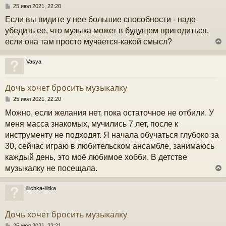
с
С
25 июл 2021, 22:20
о
Если вы видите у нее большие способности - надо
к
о
б
убедить ее, что музыка может в будущем пригодиться,
щ
если она там просто мучается-какой смысл?
е
ч
н
и
Vasya
е
у
у
т
Дочь хочет бросить музыкалку
ь
с
С
25 июл 2021, 22:20
о
Можно, если желания нет, пока остаточное не отбили. У
к
о
б
меня масса знакомых, мучились 7 лет, после к
щ
инструменту не подходят. Я начала обучаться глубоко за
е
ч
н
30, сейчас играю в любительском ансамбле, занимаюсь
и
каждый день, это моё любимое хобби. В детстве
е
у
музыкалку не посещала.
lilichka-lilitka
у
т
Дочь хочет бросить музыкалку
ь
с
С
25 июл 2021, 22:21