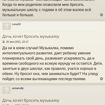
и
Когда-то мои родители позволили мне бросить
е
музыкальную школу, с годами я об этом жалею всё
больше и больше.
Lena33
у
т
Дочь хочет бросить музыкалку
ь
с
С
25 июл 2021, 22:17
о
Да ни в коем случае! Музыкалка, помимо
к
о
б
интеллектуального развития, дает ребенку умение
щ
планировать свой день, развивает усидчивость, да и
е
ч
н
времени свободного на всякую ерунду не остается. Дети,
и
занятые в двух школах, как правило, учатся хорошо в
е
у
обеих. Ну бросит она, чем заниматься будет? На улицу
пойдет, со всеми вытекающими последствиями.
annamolly
у
т
Дочь хочет бросить музыкалку
ь
с