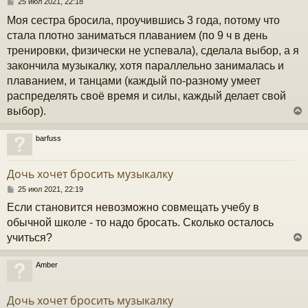
С
25 июл 2021, 22:18
о
Моя сестра бросила, проучившись 3 года, потому что
к
о
б
стала плотно заниматься плаванием (по 9 ч в день
щ
тренировки, физически не успевала), сделала выбор, а я
е
ч
н
закончила музыкалку, хотя параллельно занималась и
и
плаванием, и танцами (каждый по-разному умеет
е
у
распределять своё время и силы, каждый делает свой
выбор).
barfuss
у
т
Дочь хочет бросить музыкалку
ь
с
С
25 июл 2021, 22:19
о
Если становится невозможно совмещать учебу в
к
о
б
обычной школе - то надо бросать. Сколько осталось
щ
учиться?
е
ч
н
и
Amber
е
у
у
т
Дочь хочет бросить музыкалку
ь