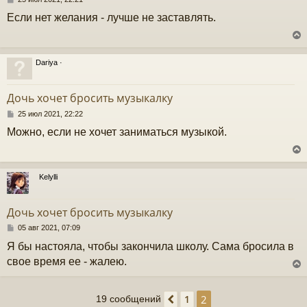
о
Если нет желания - лучше не заставлять.
к
о
б
щ
е
ч
н
Dariya ·
и
у
е
у
т
Дочь хочет бросить музыкалку
ь
с
С
25 июл 2021, 22:22
о
Можно, если не хочет заниматься музыкой.
к
о
б
щ
е
ч
н
Kelylli
и
у
е
у
т
Дочь хочет бросить музыкалку
ь
с
С
05 авг 2021, 07:09
о
Я бы настояла, чтобы закончила школу. Сама бросила в
к
о
б
свое время ее - жалею.
щ
е
ч
н
2
1
19 сообщений
Пред.
и