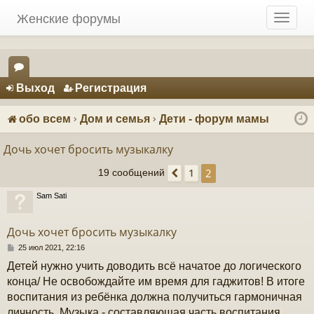
Женские форумы
T
o
g
g
Регистрация
l
Выход
Р
е
г
и
с
т
р
а
ц
и
я
e
ор
n
ум
a
обо всем
Дом и семья
Дети - форум мамы
v
ы
i
Дочь хочет бросить музыкалку
g
2
1
a
19 сообщений
Пред.
t
Sam Sati
i
o
n
Дочь хочет бросить музыкалку
С
25 июл 2021, 22:16
о
Детей нужно учить доводить всё начатое до логического
о
б
конца/ Не освобождайте им время для гаджитов! В итоге
щ
воспитания из ребёнка должна получиться гармоничная
е
н
личность. Музыка - составляющая часть воспитания.