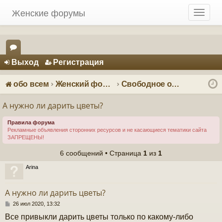
Женские форумы
T
o
g
g
Регистрация
l
Выход
Р
е
г
и
с
т
р
а
ц
и
я
e
ор
n
ум
a
обо всем
Женский форум о мужчинах
Свободное общение
v
ы
i
А нужно ли дарить цветы?
g
a
Правила форума
Рекламные объявления сторонних ресурсов и не касающиеся тематики сайта
t
ЗАПРЕЩЕНЫ!
i
o
6 сообщений • Страница
1
из
1
n
Arina
А нужно ли дарить цветы?
С
26 июл 2020, 13:32
о
Все привыкли дарить цветы только по какому-либо
о