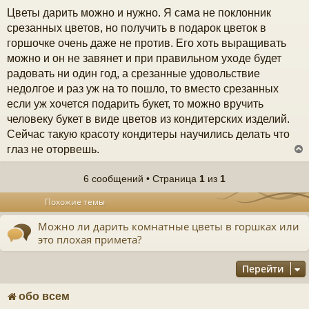
о
Цветы дарить можно и нужно. Я сама не поклонник
к
о
б
срезанных цветов, но получить в подарок цветок в
щ
горшочке очень даже не против. Его хоть выращивать
е
ч
н
можно и он не завянет и при правильном уходе будет
и
радовать ни один год, а срезанные удовольствие
е
у
недолгое и раз уж на то пошло, то вместо срезанных
если уж хочется подарить букет, то можно вручить
человеку букет в виде цветов из кондитерских изделий.
Сейчас такую красоту кондитеры научились делать что
глаз не оторвешь.
6 сообщений • Страница
1
из
1
у
Похожие темы
т
ь
Можно ли дарить комнатные цветы в горшках или
с
это плохая примета?
к
Перейти
ч
обо всем