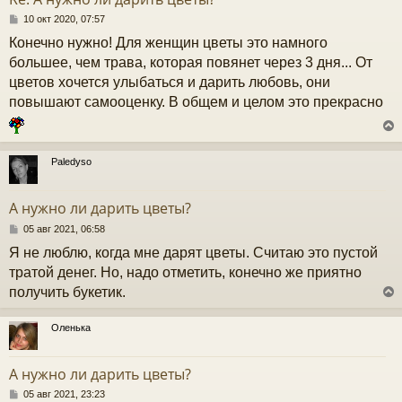
ь
с
С
10 окт 2020, 07:57
о
Конечно нужно! Для женщин цветы это намного
к
о
б
большее, чем трава, которая повянет через 3 дня... От
щ
цветов хочется улыбаться и дарить любовь, они
е
ч
н
повышают самооценку. В общем и целом это прекрасно
и
е
у
Paledyso
у
т
А нужно ли дарить цветы?
ь
с
С
05 авг 2021, 06:58
о
Я не люблю, когда мне дарят цветы. Считаю это пустой
к
о
б
тратой денег. Но, надо отметить, конечно же приятно
щ
получить букетик.
е
ч
н
и
Оленька
е
у
у
т
А нужно ли дарить цветы?
ь
с
С
05 авг 2021, 23:23