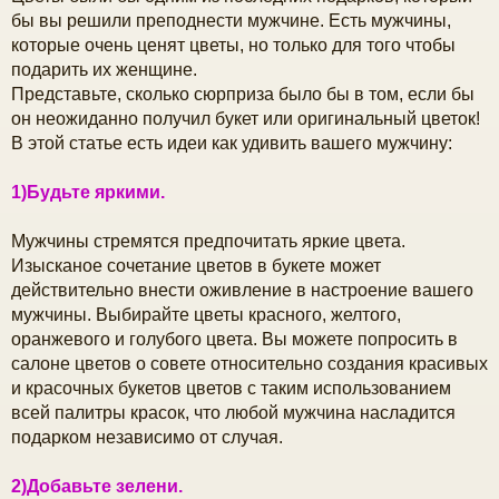
б
бы вы решили преподнести мужчине. Есть мужчины,
щ
которые очень ценят цветы, но только для того чтобы
е
ч
н
подарить их женщине.
и
Представьте, сколько сюрприза было бы в том, если бы
е
у
он неожиданно получил букет или оригинальный цветок!
В этой статье есть идеи как удивить вашего мужчину:
1)Будьте яркими.
Мужчины стремятся предпочитать яркие цвета.
Изысканое сочетание цветов в букете может
действительно внести оживление в настроение вашего
мужчины. Выбирайте цветы красного, желтого,
оранжевого и голубого цвета. Вы можете попросить в
салоне цветов о совете относительно создания красивых
и красочных букетов цветов с таким использованием
всей палитры красок, что любой мужчина насладится
подарком независимо от случая.
2)Добавьте зелени.