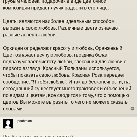
грубым человек, подарочек в виде цветочной
композиции придаст лучик радости в его лице.
Цветы являются наиболее идеальным способом
выразить свою любовь. Различные цвета означают
разные аспекты любви.
Орхидеи определяют красоту и любовь, Оранжевый
Цвет означает вечную любовь, гвоздика белая
подразумевает чистоту любви, глоксиния для любви с
первого взгляда, Красный Тюльпаны используется,
чтобы показать свою любовь, Красная Роза передает
сообщение: “Я тебя люблю”. И так до бесконечности, на
сегодняшний существует много трактовок и объяснений
по видам и цветам, все сводится к тому, что с помощью
цветов Вы можете выразить то чего не можете сказать
словами…
pochtalon
у
т
Re: А нужно ли дарить цветы?