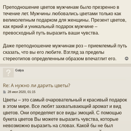
Преподношение цветов мужчинам было презренно в
течение лет. Мужчины любовались цветами только как
великолепным подарком для женщины. Презент цветов,
как яркий и уникальный подарок мужчине –
превосходный путь выразить ваши чувства.
Даже преподношение мужчинам роз – приемлемый путь
сказать, что вы его любите. Взгляд за пределы
стереотипов определенным образом впечатлит его.
Galya
у
т
Re: А нужно ли дарить цветы?
ь
с
С
28 июл 2020, 01:15
о
Цветы – это самый очаровательный и красивый подарок
к
о
б
в этом мире. Все любят захватывающий аромат и вид
щ
цветов. Они определяет все виды эмоций. С помощью
е
ч
н
букета цветов Вы можете выразить чувства, которые
и
невозможно выразить на словах. Какой бы не был
е
у