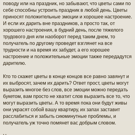
б
поводу или на праздник, но забывают, что цветы сами по
щ
себе способны устроить праздник в любой день. Цветы
е
н
приносят положительные эмоции и хорошее настроение.
и
И если их дарить вне праздников, а просто так, от
е
хорошего настроения, в будний день, после тяжелого
трудового дня или наоборот перед таким днем, то
получатель по другому проведет взглянет на все
трудности и на время их забудет, а его хорошее
настроение и положительные эмоции также передадутся
дарителю.
Кто то скажет цветы в конце концов все равно завянут и
их выбросят, зачем их дарить? Ответ прост, цветы могут
выразить многое без слов, все эмоции можно передать
букетом, вам просто не хватит слов выразить все то, что
могут выразить цветы. А то время пока они будут живы
они украсят собой вашу квартиру, их запах заставит
расслабиться и забыть сиюминутные проблемы, и
получатель уж точно помянет вас добрым словом.