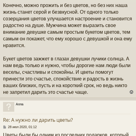
Конечно, можно прожить и без цветов, но без них наша
жизнь станет серой и безвкусной. От одного только
созерцания цветов улучшается настроение и становится
радостно на душе. Мужчина может выразить свое
внимание девушке самым простым букетом цветов, тем
самым он покажет, что ему хорошо с девушкой и она ему
нравится.
Букет цветов зажжет в глазах девушки лучики солнца. А
нам ведь только и нужно, чтобы дорогие нам люди были
веселы, счастливы и спокойны. И цветы помогут
принести это счастье, спокойствие и радость в жизнь
ваших близких, пусть и на короткий срок, но ведь никто
не запретил дарить это счастье чаще.
Алла
у
т
Re: А нужно ли дарить цветы?
ь
с
С
28 июл 2020, 01:12
о
Цветы были бы одним из последних подарков, который
к
о