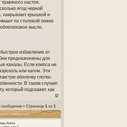
травяного настоя.
сколько ягод черной
а, накрывают крышкой и
имают по столовой ложке
 облепиховое масло.
 быстрое избавление от
 Они предназначены для
е каналы. Если клипса не
эрозоль или капли. Эти
зистую оболочку глотки.
бенности. В таком случает
, который подскажет, как
В
е
р
 сообщение • Страница
1
из
1
н
еднее сообщение
у
т
ь
ница Алина