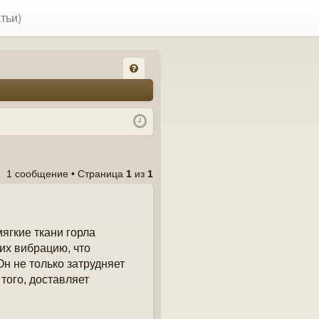
тьи)
FA
Q
1 сообщение • Страница
1
из
1
мягкие ткани горла
их вибрацию, что
н не только затрудняет
того, доставляет