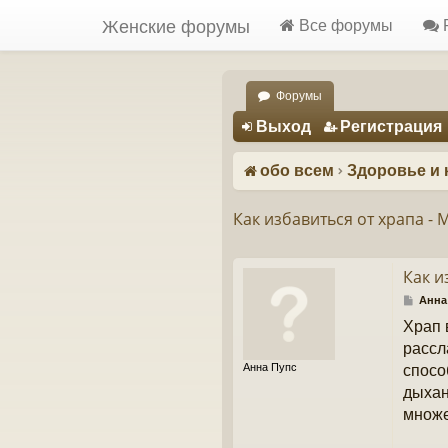
Женские форумы
Все форумы
Форумы
Регистрация
Выход
Р
е
г
и
с
т
р
а
ц
и
я
обо всем
Здоровье и 
Как избавиться от храпа -
Как и
С
Анна
о
Храп 
о
б
рассл
щ
Анна Пупс
спосо
е
н
дыхан
и
множе
е