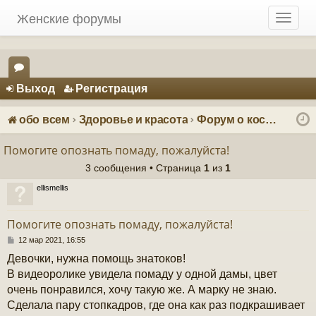
Женские форумы
T
o
g
g
Регистрация
l
Выход
Р
е
г
и
с
т
р
а
ц
и
я
e
ор
n
ум
a
обо всем
Здоровье и красота
Форум о косметике: красота и уход
v
ы
i
Помогите опознать помаду, пожалуйста!
g
3 сообщения • Страница
1
из
1
a
t
ellismellis
i
o
Помогите опознать помаду, пожалуйста!
n
С
12 мар 2021, 16:55
о
Девочки, нужна помощь знатоков!
о
б
В видеоролике увидела помаду у одной дамы, цвет
щ
очень понравился, хочу такую же. А марку не знаю.
е
н
Сделала пару стопкадров, где она как раз подкрашивает
и