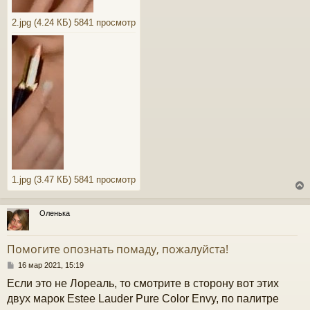
2.jpg (4.24 КБ) 5841 просмотр
1.jpg (3.47 КБ) 5841 просмотр
Оленька
у
т
Помогите опознать помаду, пожалуйста!
ь
с
С
16 мар 2021, 15:19
о
Если это не Лореаль, то смотрите в сторону вот этих
к
о
б
двух марок Estee Lauder Pure Color Envy, по палитре
щ