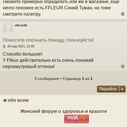
сможете примерно определить или же в магазине, еще
е
ч
н
нечто похожее есть FFLEUR Синий Туман, но тоже
и
смотрите палитру.
е
у
ellismellis
у
т
Помогите опознать помаду, пожалуйста!
ь
с
С
20 мар 2021, 22:00
о
Спасибо большое!
к
о
б
У Ffleur действительно есть очень похожий
щ
перламутровый оттенок!
е
ч
н
и
3 сообщения • Страница
1
из
1
е
у
у
Перейти
т
ь
с
обо всем
к
Женский форум о здоровье и красоте
ч