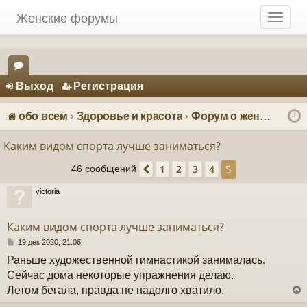
Женские форумы
T
o
g
g
Регистрация
l
Выход
Р
е
г
и
с
т
р
а
ц
и
я
e
ор
n
ум
a
обо всем
Здоровье и красота
Форум о женском спорте и фитнесе
v
ы
i
Каким видом спорта лучше заниматься?
g
5
1
2
3
4
a
46 сообщений
Пред.
t
victoria
i
o
n
Каким видом спорта лучше заниматься?
С
19 дек 2020, 21:06
о
Раньше художественной гимнастикой занималась.
о
б
Сейчас дома некоторые упражнения делаю.
щ
Летом бегала, правда не надолго хватило.
е
н