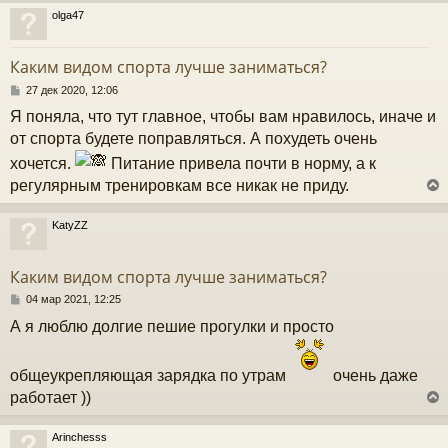
и
olga47
е
у
т
Каким видом спорта лучше заниматься?
ь
с
С
27 дек 2020, 12:06
о
Я поняла, что тут главное, чтобы вам нравилось, иначе и
к
о
б
от спорта будете поправляться. А похудеть очень
щ
хочется.
Питание привела почти в норму, а к
е
ч
н
регулярным тренировкам все никак не приду.
и
е
у
KatyZZ
у
т
Каким видом спорта лучше заниматься?
ь
с
С
04 мар 2021, 12:25
о
А я люблю долгие пешие прогулки и просто
к
о
б
щ
общеукрепляющая зарядка по утрам
очень даже
е
ч
н
работает ))
и
е
у
Arinchesss