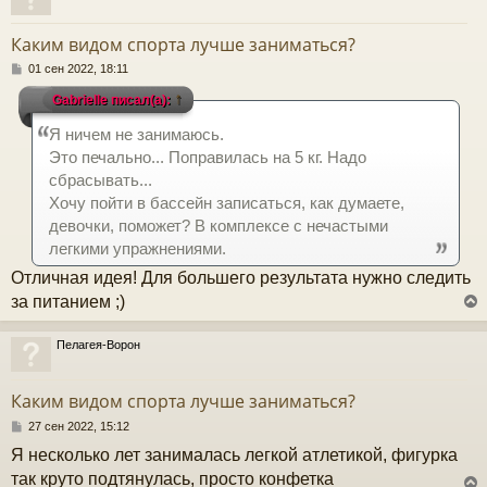
у
т
Каким видом спорта лучше заниматься?
ь
с
С
01 сен 2022, 18:11
о
↑
Gabrielle писал(а):
к
о
б
Я ничем не занимаюсь.
щ
е
ч
Это печально... Поправилась на 5 кг. Надо
н
сбрасывать...
и
е
Хочу пойти в бассейн записаться, как думаете,
у
девочки, поможет? В комплексе с нечастыми
легкими упражнениями.
Отличная идея! Для большего результата нужно следить
за питанием ;)
Пелагея-Ворон
у
т
Каким видом спорта лучше заниматься?
ь
с
С
27 сен 2022, 15:12
о
Я несколько лет занималась легкой атлетикой, фигурка
к
о
б
так круто подтянулась, просто конфетка