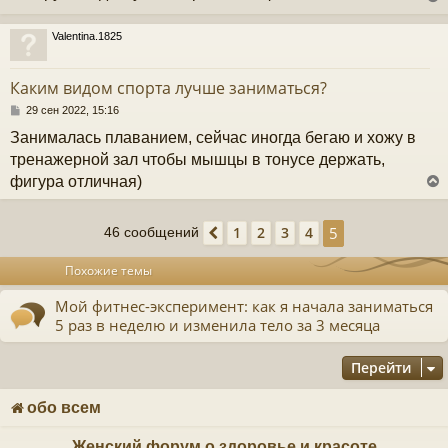
щ
е
ч
н
Valentina.1825
и
у
е
у
т
Каким видом спорта лучше заниматься?
ь
с
С
29 сен 2022, 15:16
о
Занималась плаванием, сейчас иногда бегаю и хожу в
к
о
б
тренажерной зал чтобы мышцы в тонусе держать,
щ
фигура отличная)
е
ч
н
и
5
1
2
3
4
е
46 сообщений
Пред.
у
у
т
Похожие темы
ь
с
Мой фитнес-эксперимент: как я начала заниматься
5 раз в неделю и изменила тело за 3 месяца
к
Перейти
ч
обо всем
у
Женский форум о здоровье и красоте