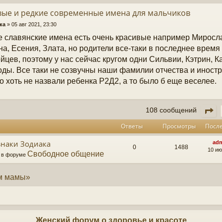
вые и редкие современные имена для мальчиков
ка
»
05 авг 2021, 23:30
 славянские имена есть очень красивые например Миросла
а, Есения, Злата, но родители все-таки в последнее время
йцев, поэтому у нас сейчас кругом одни Сильвии, Кэтрин, 
оды. Все таки не созвучны наши фамилии отчества и иност
о хоть не назвали ребенка Р2Д2, а то было б еще веселее.
С
108 сообщений
Ответы
Просмотры
Посл
знаки Зодиака
ad
0
1488
10 ию
Свободное общение
» в форуме
ум мамы»
Женский форум о здоровье и красоте