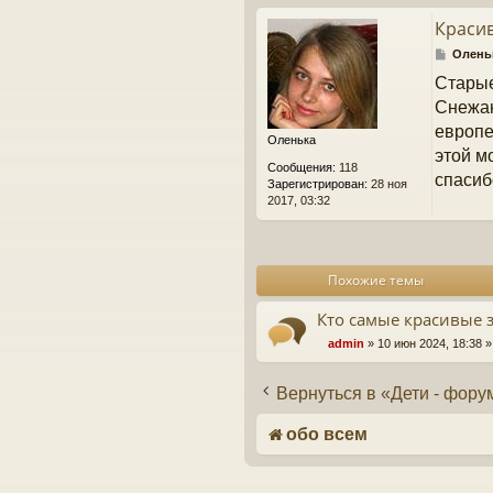
Краси
С
Олень
о
Старые
о
б
Снежан
щ
европе
е
Оленька
н
этой м
Сообщения:
118
и
спасиб
Зарегистрирован:
28 ноя
е
2017, 03:32
Похожие темы
Кто самые красивые 
admin
» 10 июн 2024, 18:38 
Вернуться в «Дети - фор
обо всем