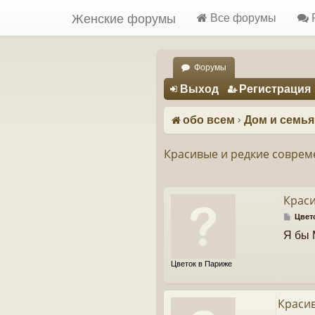
Женские форумы
Все форумы
Форумы
Регистрация
Выход
Р
е
г
и
с
т
р
а
ц
и
я
обо всем
Дом и семья
Красивые и редкие соврем
Краси
С
Цвет
о
Я бы 
о
б
щ
Цветок в Париже
е
н
и
е
Краси