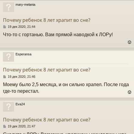
н
mary-melania
и
у
е
у
т
Почему ребенок 8 лет храпит во сне?
ь
с
С
19 дек 2020, 21:44
о
Что-то с гортанью. Вам прямой наводкой к ЛОРу!
к
о
б
щ
е
ч
н
Esperansa
и
у
е
у
т
Почему ребенок 8 лет храпит во сне?
ь
с
С
19 дек 2020, 21:46
о
Моему было 2,5 месяца, и он сильно храпел. После года
к
о
б
где-то перестал.
щ
е
ч
н
Eva24
и
у
е
у
т
Почему ребенок 8 лет храпит во сне?
ь
с
С
19 дек 2020, 21:47
о