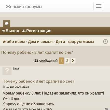
Женские форумы
T
o
g
g
Регистрация
l
Выход
Р
е
г
и
с
т
р
а
ц
и
я
e
ор
n
ум
a
обо всем
Дом и семья
Дети - форум мамы
v
ы
i
Почему ребенок 8 лет храпит во сне?
g
1
2
a
12 сообщений
След.
t
Евая
i
o
n
Почему ребенок 8 лет храпит во сне?
С
19 дек 2020, 21:15
о
Моему ребенку 8 лет. Недавно заметили, что он храпит!
о
б
Уже 3 дня...
щ
К врачу еще не обращались.
е
н
Из-за чего это может быть?