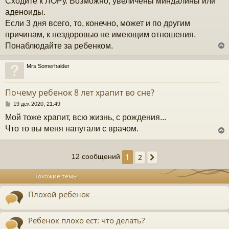
Сходите к ЛОРу. Возможно, увеличены миндалины или
к
о
б
аденоиды.
щ
Если 3 дня всего, то, конечно, может и по другим
е
ч
н
причинам, к нездоровью не имеющим отношения.
и
Понаблюдайте за ребенком.
е
у
Mrs Somerhalder
у
т
Почему ребенок 8 лет храпит во сне?
ь
с
С
19 дек 2020, 21:49
о
Мой тоже храпит, всю жизнь, с рождения...
к
о
б
Что то вы меня напугали с врачом.
щ
е
ч
н
1
2
12 сообщений
След.
и
у
е
у
т
Похожие темы
ь
с
Плохой ребенок
к
Ребенок плохо ест: что делать?
ч