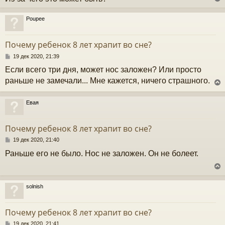
и
е
Poupee
у
т
Почему ребенок 8 лет храпит во сне?
ь
с
С
19 дек 2020, 21:39
о
Если всего три дня, может нос заложен? Или просто
к
о
б
раньше не замечали... Мне кажется, ничего страшного.
щ
е
ч
н
Евая
и
у
е
у
т
Почему ребенок 8 лет храпит во сне?
ь
с
С
19 дек 2020, 21:40
о
Раньше его не было. Нос не заложен. Он не болеет.
к
о
б
щ
е
ч
н
solnish
и
у
е
у
т
Почему ребенок 8 лет храпит во сне?
ь
с
С
19 дек 2020, 21:41