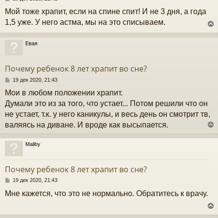
о
Мой тоже храпит, если на спине спит! И не 3 дня, а года
к
о
б
1,5 уже. У него астма, мы на это списываем.
щ
е
ч
н
Евая
и
у
е
у
т
Почему ребенок 8 лет храпит во сне?
ь
с
С
19 дек 2020, 21:43
о
Мои в любом положении храпит.
к
о
б
Думали это из за того, что устает... Потом решили что он
щ
не устает, т.к. у него каникулы, и весь день он смотрит тв,
е
ч
н
валяясь на диване. И вроде как высыпается.
и
е
у
Maliby
у
т
Почему ребенок 8 лет храпит во сне?
ь
с
С
19 дек 2020, 21:43
о
Мне кажется, что это не нормально. Обратитесь к врачу.
к
о
б
щ
е
ч