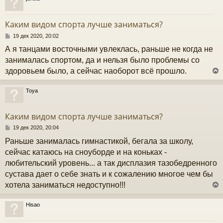
и
у
е
т
Каким видом спорта лучше заниматься?
ь
с
С
19 дек 2020, 20:02
о
А я танцами восточными увлеклась, раньше не когда не
к
о
б
занималась спортом, да и нельзя было проблемы со
щ
здоровьем было, а сейчас наоборот всё прошло.
е
ч
н
и
Toya
е
у
у
т
Каким видом спорта лучше заниматься?
ь
с
С
19 дек 2020, 20:04
о
Раньше занималась гимнастикой, бегала за школу,
к
о
б
сейчас катаюсь на сноуборде и на коньках -
щ
любительский уровень... а так дисплазия тазобедренного
е
ч
н
сустава дает о себе знать и к сожалению многое чем бы
и
хотела заниматься недоступно!!!
е
у
Hisao
у