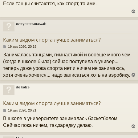
Если танцы считаются, как спорт, то ими.
к
о
б
щ
е
ч
н
everystreetacatwalk
и
у
е
у
т
Каким видом спорта лучше заниматься?
ь
с
С
19 дек 2020, 20:19
о
Занималась танцами, гимнастикой и вообще много чем
к
о
б
(когда в школе была) сейчас поступила в универ...
щ
теперь даже урока спорта нет и ничем не занимаюсь,
е
ч
н
хотя очень хочется... надо записаться хоть на аэробику.
и
е
у
die katze
у
т
Каким видом спорта лучше заниматься?
ь
с
С
19 дек 2020, 20:21
о
В школе в университете занималась баскетболом.
к
о
б
Сейчас пока ничем, так,зарядку делаю.
щ
е
ч
н