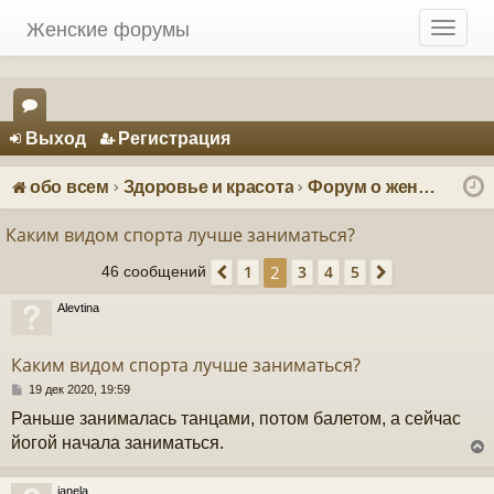
Женские форумы
T
o
g
g
Регистрация
l
Выход
Р
е
г
и
с
т
р
а
ц
и
я
e
ор
n
ум
a
обо всем
Здоровье и красота
Форум о женском спорте и фитнесе
v
ы
i
Каким видом спорта лучше заниматься?
g
2
1
3
4
5
a
46 сообщений
Пред.
След.
t
Alevtina
i
o
n
Каким видом спорта лучше заниматься?
С
19 дек 2020, 19:59
о
Раньше занималась танцами, потом балетом, а сейчас
о
б
йогой начала заниматься.
щ
е
н
janela