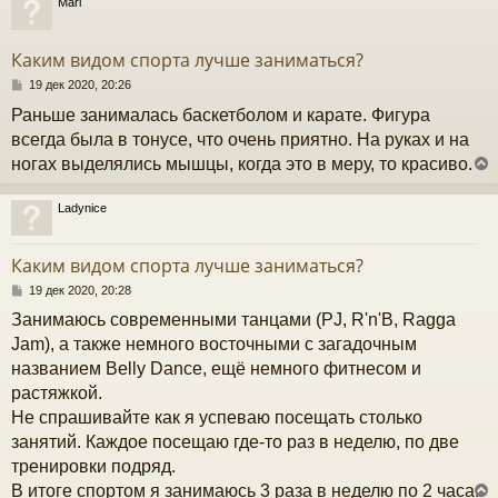
Mari
и
у
е
у
т
Каким видом спорта лучше заниматься?
ь
с
С
19 дек 2020, 20:26
о
Раньше занималась баскетболом и карате. Фигура
к
о
б
всегда была в тонусе, что очень приятно. На руках и на
щ
ногах выделялись мышцы, когда это в меру, то красиво.
е
ч
н
и
Ladynice
е
у
у
т
Каким видом спорта лучше заниматься?
ь
с
С
19 дек 2020, 20:28
о
Занимаюсь современными танцами (PJ, R'n'B, Ragga
к
о
б
Jam), а также немного восточными с загадочным
щ
названием Belly Dance, ещё немного фитнесом и
е
ч
н
растяжкой.
и
Не спрашивайте как я успеваю посещать столько
е
у
занятий. Каждое посещаю где-то раз в неделю, по две
тренировки подряд.
В итоге спортом я занимаюсь 3 раза в неделю по 2 часа.