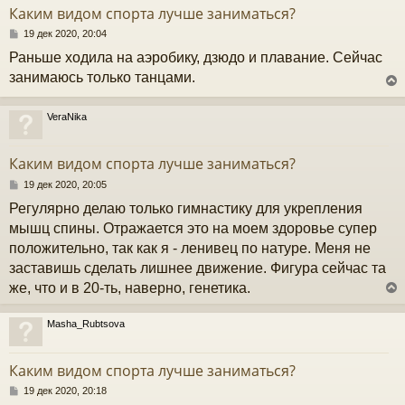
т
Каким видом спорта лучше заниматься?
ь
с
С
19 дек 2020, 20:04
о
Раньше ходила на аэробику, дзюдо и плавание. Сейчас
к
о
б
занимаюсь только танцами.
щ
е
ч
н
VeraNika
и
у
е
у
т
Каким видом спорта лучше заниматься?
ь
с
С
19 дек 2020, 20:05
о
Регулярно делаю только гимнастику для укрепления
к
о
б
мышц спины. Отражается это на моем здоровье супер
щ
положительно, так как я - ленивец по натуре. Меня не
е
ч
н
заставишь сделать лишнее движение. Фигура сейчас та
и
же, что и в 20-ть, наверно, генетика.
е
у
Masha_Rubtsova
у
т
Каким видом спорта лучше заниматься?
ь
с
С
19 дек 2020, 20:18
о