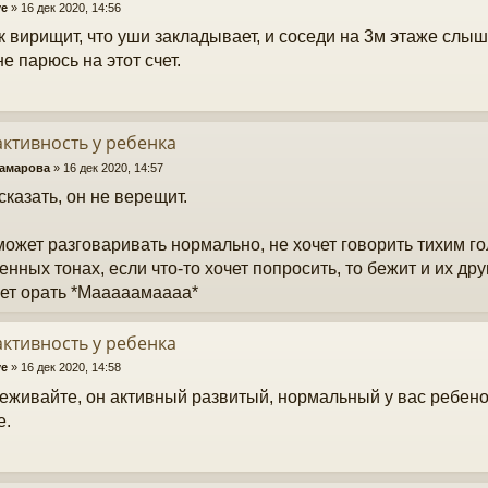
ve
»
16 дек 2020, 14:56
к вирищит, что уши закладывает, и соседи на 3м этаже слыш
не парюсь на этот счет.
ктивность у ребенка
Камарова
»
16 дек 2020, 14:57
сказать, он не верещит.
может разговаривать нормально, не хочет говорить тихим г
нных тонах, если что-то хочет попросить, то бежит и их др
ет орать *Мааааамаааа*
ктивность у ребенка
ve
»
16 дек 2020, 14:58
еживайте, он активный развитый, нормальный у вас ребенок
е.