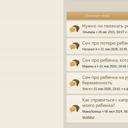
и
е
Похожие темы
Нужно ли пеленать р
Эльвира
» 26 авг 2021, 03:27 
Сон про потерю ребён
Наталья я
» 21 янв 2026, 22:4
Сон про ребёнка, кот
Марина я
» 21 янв 2026, 18:09
Сон про ребёнка на 
беременность
Зоя я
» 21 янв 2026, 23:01 » в
Как справиться с ка
моего ребенка?
МамаЛьвица
» 06 июл 2024, 0
мамы