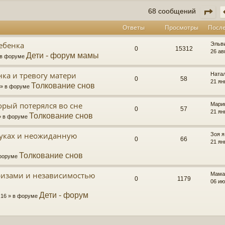
Ст
68 сообщений
Ответы
Просмотры
Посл
ебенка
Эльв
0
15312
26 ав
Дети - форум мамы
» в форуме
ка и тревогу матери
Натал
0
58
21 ян
Толкование снов
5 » в форуме
орый потерялся во сне
Мари
0
57
21 ян
Толкование снов
 » в форуме
руках и неожиданную
Зоя я
0
66
21 ян
Толкование снов
 форуме
призами и независимостью
Мама
0
1179
06 ию
Дети - форум
6:16 » в форуме