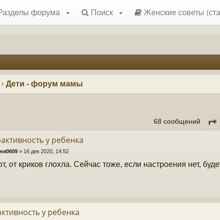
Разделы форума
Поиск
Женские советы (ста
Дети - форум мамы
68 сообщений
активность у ребенка
ня0609
»
16 дек 2020, 14:52
от, от криков глохла. Сейчас тоже, если настроения нет, буд
ктивность у ребенка