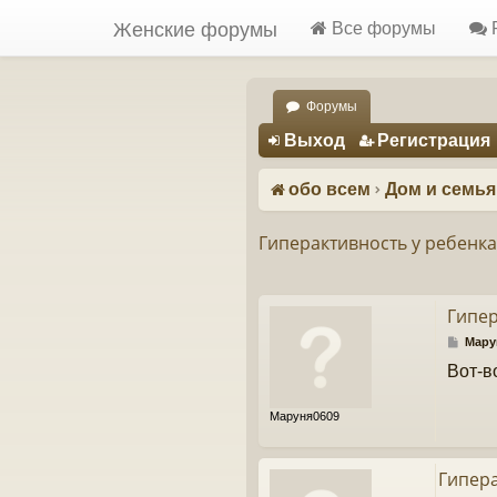
Женские форумы
Все форумы
Форумы
Регистрация
Выход
Р
е
г
и
с
т
р
а
ц
и
я
обо всем
Дом и семья
Гиперактивность у ребенка
Гипер
С
Мару
о
Вот-в
о
б
щ
Маруня0609
е
н
и
е
Гипера