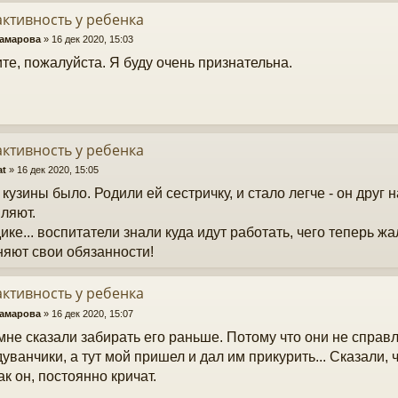
ктивность у ребенка
Камарова
»
16 дек 2020, 15:03
те, пожалуйста. Я буду очень признательна.
ктивность у ребенка
at
»
16 дек 2020, 15:05
 кузины было. Родили ей сестричку, и стало легче - он друг 
ляют.
дике... воспитатели знали куда идут работать, чего теперь ж
яют свои обязанности!
ктивность у ребенка
Камарова
»
16 дек 2020, 15:07
мне сказали забирать его раньше. Потому что они не справл
дуванчики, а тут мой пришел и дал им прикурить... Сказали, 
ак он, постоянно кричат.