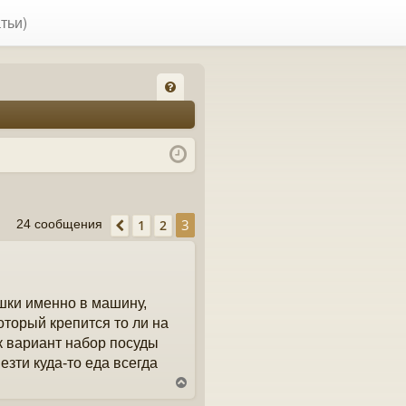
тьи)
FA
Q
3
1
2
24 сообщения
Пред.
ушки именно в машину,
который крепится то ли на
ак вариант набор посуды
зти куда-то еда всегда
В
е