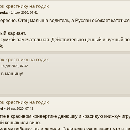
к крестнику на годик
zetka
»
14 дек 2020, 07:41
тересно. Отец малыша водитель, а Руслан обожает кататься 
ый вариант.
 сумкой замечательная. Действительно ценный и нужный по
о.
к крестнику на годик
»
14 дек 2020, 07:42
 в машину!
к крестнику на годик
el
»
14 дек 2020, 07:43
те в красивом конвертике денюшку и красивую книжку- игру
й коньяк или вино.
моему ребенку так и дарили. Родители лучше знают, что в 