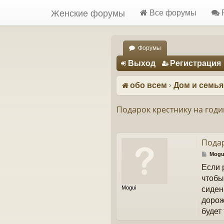
Женские форумы
Все форумы
Форумы
Регистрация
Выход
Р
е
г
и
с
т
р
а
ц
и
я
обо всем
Дом и семья
Подарок крестнику на годи
Подар
С
Mogu
о
Если 
о
б
чтобы
щ
Mogui
сиден
е
н
дорож
и
будет
е