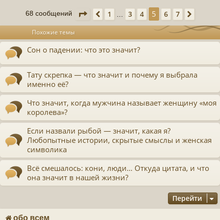
и
у
Страница
5
из
7
5
1
3
4
6
7
е
68 сообщений
Пред.
След.
…
у
т
Похожие темы
ь
с
Сон о падении: что это значит?
к
Тату скрепка — что значит и почему я выбрала
именно её?
ч
Что значит, когда мужчина называет женщину «моя
у
королева»?
Если назвали рыбой — значит, какая я?
Любопытные истории, скрытые смыслы и женская
символика
Всё смешалось: кони, люди… Откуда цитата, и что
она значит в нашей жизни?
Перейти
обо всем