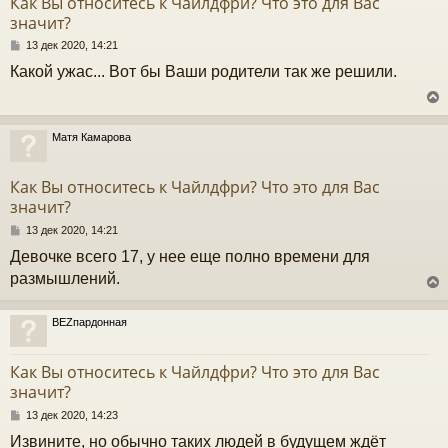
Как Вы относитесь к Чайлдфри? Что это для Вас
ь
значит?
с
С
13 дек 2020, 14:21
к
о
Какой ужас... Вот бы Ваши родители так же решили.
о
б
ч
щ
е
н
Матя Камарова
и
у
у
е
т
Как Вы относитесь к Чайлдфри? Что это для Вас
ь
значит?
с
С
13 дек 2020, 14:21
к
о
Девочке всего 17, у нее еще полно времени для
о
б
размышлений.
ч
щ
е
н
BEZпардонная
и
у
у
е
т
Как Вы относитесь к Чайлдфри? Что это для Вас
ь
значит?
с
С
13 дек 2020, 14:23
к
о
Извините, но обычно таких людей в будущем ждёт
о