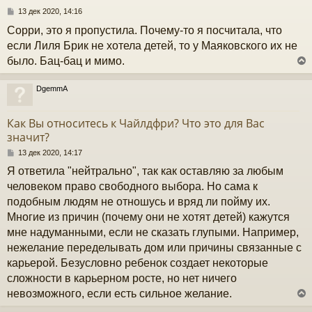
С
13 дек 2020, 14:16
к
о
Сорри, это я пропустила. Почему-то я посчитала, что
о
б
если Лиля Брик не хотела детей, то у Маяковского их не
ч
щ
было. Бац-бац и мимо.
е
н
и
у
DgemmA
е
у
т
Как Вы относитесь к Чайлдфри? Что это для Вас
ь
значит?
с
С
13 дек 2020, 14:17
к
о
Я ответила "нейтрально", так как оставляю за любым
о
б
человеком право свободного выбора. Но сама к
ч
щ
подобным людям не отношусь и вряд ли пойму их.
е
н
Многие из причин (почему они не хотят детей) кажутся
и
у
мне надуманными, если не сказать глупыми. Например,
е
нежелание переделывать дом или причины связанные с
карьерой. Безусловно ребенок создает некоторые
сложности в карьерном росте, но нет ничего
невозможного, если есть сильное желание.