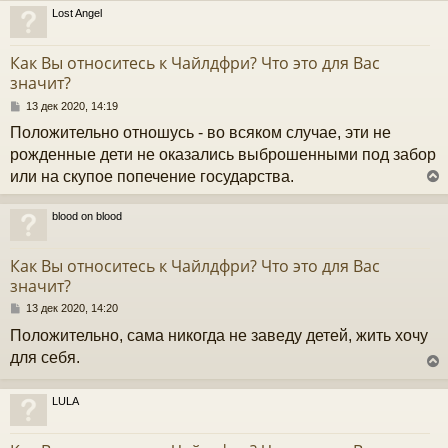
Lost Angel
у
т
Как Вы относитесь к Чайлдфри? Что это для Вас
ь
значит?
с
С
13 дек 2020, 14:19
к
о
Положительно отношусь - во всяком случае, эти не
о
б
рожденные дети не оказались выброшенными под забор
ч
щ
или на скупое попечение государства.
е
н
и
у
blood on blood
е
у
т
Как Вы относитесь к Чайлдфри? Что это для Вас
ь
значит?
с
С
13 дек 2020, 14:20
к
о
Положительно, сама никогда не заведу детей, жить хочу
о
б
для себя.
ч
щ
е
н
LULA
и
у
у
е
т