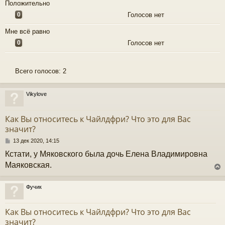
Положительно
0
Голосов нет
Мне всё равно
0
Голосов нет
Всего голосов:
2
Vikylove
Как Вы относитесь к Чайлдфри? Что это для Вас
значит?
С
13 дек 2020, 14:15
о
Кстати, у Мяковского была дочь Елена Владимировна
о
б
Маяковская.
щ
е
н
Фучик
и
у
е
т
Как Вы относитесь к Чайлдфри? Что это для Вас
ь
значит?
с