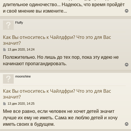
б
длительное одиночество... Надеюсь, что время пройдёт
ч
щ
и своё мнение вы измените...
е
н
и
у
Fluffy
е
у
т
Как Вы относитесь к Чайлдфри? Что это для Вас
ь
значит?
с
С
13 дек 2020, 14:24
к
о
Положительно. Но лишь до тех пор, пока эту идею не
о
б
начинают пропагандировать.
ч
щ
е
н
moonshine
и
у
у
е
т
Как Вы относитесь к Чайлдфри? Что это для Вас
ь
значит?
с
С
13 дек 2020, 14:25
к
о
Мне все равно, если человек не хочет детей значит
о
б
лучше их ему не иметь. Сама же люблю детей и хочу
ч
щ
иметь своих в будущем.
е
н