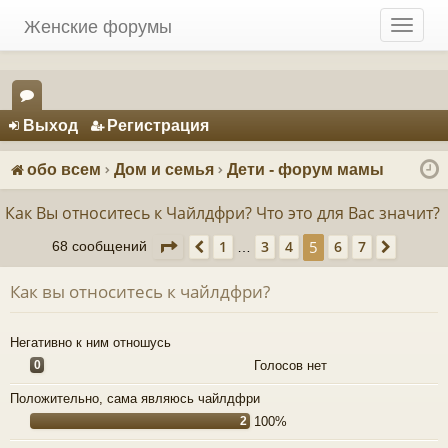
Женские форумы
T
o
g
g
Регистрация
l
Выход
Р
е
г
и
с
т
р
а
ц
и
я
e
ор
n
ум
a
обо всем
Дом и семья
Дети - форум мамы
v
ы
i
Как Вы относитесь к Чайлдфри? Что это для Вас значит?
g
Страница
5
из
7
5
1
3
4
6
7
a
68 сообщений
Пред.
След.
…
t
i
Как вы относитесь к чайлдфри?
o
n
Негативно к ним отношусь
0
Голосов нет
Положительно, сама являюсь чайлдфри
2
100%