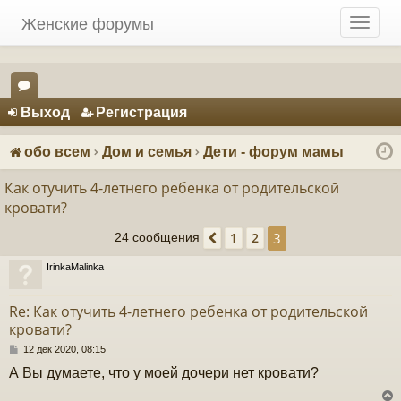
Женские форумы
T
o
g
g
Регистрация
l
Выход
Р
е
г
и
с
т
р
а
ц
и
я
e
ор
n
ум
a
обо всем
Дом и семья
Дети - форум мамы
v
ы
i
Как отучить 4-летнего ребенка от родительской
g
кровати?
a
3
1
2
24 сообщения
Пред.
t
i
IrinkaMalinka
o
n
Re: Как отучить 4-летнего ребенка от родительской
кровати?
С
12 дек 2020, 08:15
о
А Вы думаете, что у моей дочери нет кровати?
о
б