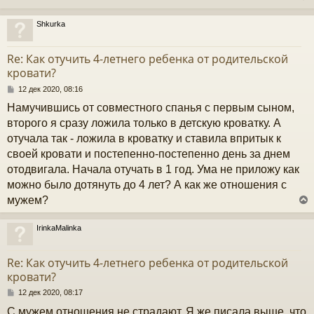
щ
е
н
Shkurka
и
у
е
т
Re: Как отучить 4-летнего ребенка от родительской
ь
кровати?
с
С
12 дек 2020, 08:16
к
о
Намучившись от совместного спанья с первым сыном,
о
б
второго я сразу ложила только в детскую кроватку. А
ч
щ
отучала так - ложила в кроватку и ставила впритык к
е
н
своей кровати и постепенно-постепенно день за днем
и
у
отодвигала. Начала отучать в 1 год. Ума не приложу как
е
можно было дотянуть до 4 лет? А как же отношения с
мужем?
IrinkaMalinka
у
т
Re: Как отучить 4-летнего ребенка от родительской
ь
кровати?
с
С
12 дек 2020, 08:17
к
о
С мужем отношения не страдают. Я же писала выше, что
о