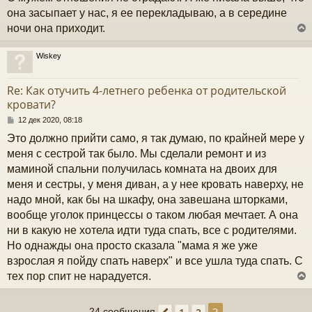
б
она засыпает у нас, я ее перекладываю, а в середине
ч
щ
ночи она приходит.
е
н
и
у
Wiskey
е
у
т
Re: Как отучить 4-летнего ребенка от родительской
ь
кровати?
с
С
12 дек 2020, 08:18
к
о
Это должно прийти само, я так думаю, по крайней мере у
о
б
меня с сестрой так было. Мы сделали ремонт и из
ч
щ
маминой спальни получилась комната на двоих для
е
н
меня и сестры, у меня диван, а у нее кровать наверху, не
и
у
надо мной, как бы на шкафу, она завешана шторками,
е
вообще уголок принцессы о таком любая мечтает. А она
ни в какую не хотела идти туда спать, все с родителями.
Но однажды она просто сказала "мама я же уже
взрослая я пойду спать наверх" и все ушла туда спать. С
тех пор спит не нарадуется.
24 сообщения