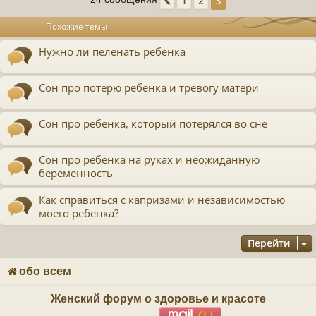
3
1
2
Пред.
у
т
Похожие темы
ь
с
Нужно ли пеленать ребенка
к
Сон про потерю ребёнка и тревогу матери
ч
Сон про ребёнка, который потерялся во сне
у
Сон про ребёнка на руках и неожиданную
беременность
Как справиться с капризами и независимостью
моего ребенка?
Перейти
обо всем
Женский форум о здоровье и красоте