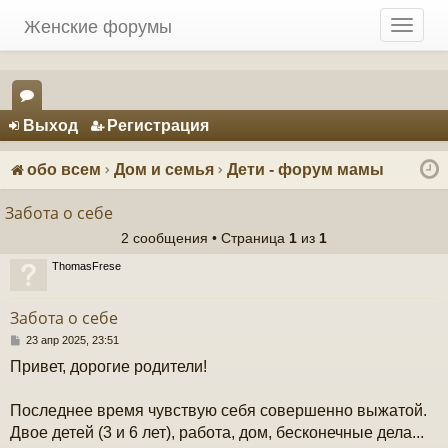
Женские форумы
T
o
g
g
Регистрация
l
Выход
Р
е
г
и
с
т
р
а
ц
и
я
e
ор
n
ум
a
обо всем
Дом и семья
Дети - форум мамы
v
ы
i
Забота о себе
g
2 сообщения • Страница
1
из
1
a
t
ThomasFrese
i
o
Забота о себе
n
С
23 апр 2025, 23:51
о
Привет, дорогие родители!
о
б
щ
Последнее время чувствую себя совершенно выжатой.
е
н
Двое детей (3 и 6 лет), работа, дом, бесконечные дела...
и