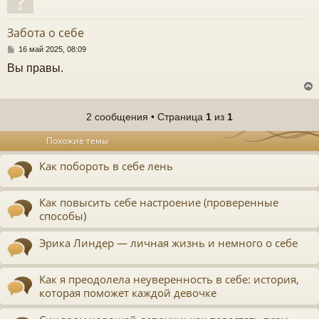
у
т
Забота о себе
ь
с
С
16 май 2025, 08:09
о
Вы правы.
к
о
б
щ
е
ч
н
2 сообщения • Страница
1
из
1
и
у
е
у
Похожие темы
т
ь
Как побороть в себе лень
с
к
Как повысить себе настроение (проверенные
способы)
ч
Эрика Линдер — личная жизнь и немного о себе
у
Как я преодолела неуверенность в себе: история,
которая поможет каждой девочке