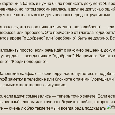
 карточки в банке, и нужно было подписать документ. Я, вр
равильно, но потом засомневалась, вдруг не допускаю ошибк
у что не хотелось выглядеть неловко перед сотрудниками.
казалось, что слово пишется именно так: "одобрено" — слитн
дефисов или пробелов. Это причастие от глагола "одобрить"
нтов вроде "о добрено" или "одобрен о" быть не должно. В
апомнить просто: если речь идёт о каком-то решении, докум
о утвердил — всегда пишем "одобрено". Например: "Заявка 
ено", "Кредит одобрено".
аленький лайфхак — если вдруг часто путаетесь в подобны
укой заметку в телефоне или блокноте с такими "ловушками"
в самых ответственных ситуациях.
то, если вдруг сомневались — теперь точно знаете! Если ес
выристым" словам или хочется обсудить ошибки, которые ча
е — очень люблю такие темы и всегда рада подсказать