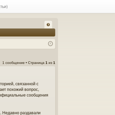
тьи)
FA
Q
1 сообщение • Страница
1
из
1
торией, связанной с
ает похожий вопрос,
ь официальные сообщения
х. Недавно раздавали