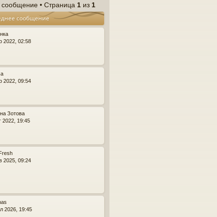
р
 сообщение • Страница
1
из
1
н
еднее сообщение
у
т
ь
нка
с
р 2022, 02:58
я
к
н
а
sa
ч
р 2022, 09:54
а
л
у
на Зотова
г 2022, 19:45
Fresh
в 2025, 09:24
nas
л 2026, 19:45