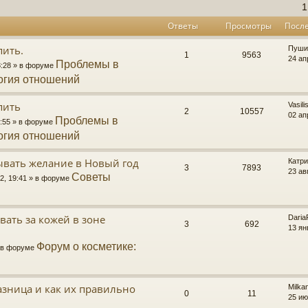
1
Ответы
Просмотры
Посл
пить.
Пуши
1
9563
24 ап
Проблемы в
8:28 » в форуме
огия отношений
пить
Vasili
2
10557
02 ап
Проблемы в
6:55 » в форуме
огия отношений
ывать желание в Новый год
Катри
3
7893
23 ав
Советы
22, 19:41 » в форуме
вать за кожей в зоне
Daria
3
692
13 ян
Форум о косметике:
» в форуме
разница и как их правильно
Milka
0
11
25 ию