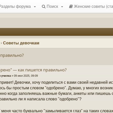
Разделы форума
Поиск
Женские советы (ста
Советы девочкам
 правильно?
рено" — как пишется правильно?
 училка
»
09 июл 2025, 09:09
привет! Девочки, хочу поделиться с вами своей недавней ис
ось бы простым словом "одобрено". Думаю, у многих возник
нно когда заполняешь важные бумаги, анкеты или пишеш
равильно ли я написала слово "одобрено"?
 меня часто буквально "замыливается глаз" на таких слова