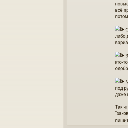
новые
всё п
потом
О
либо 
вариа
З
кто-т
одобр
М
под р
даже 
Так ч
"зако
пишит