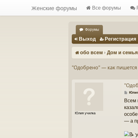
Женские форумы
Все форумы
Форумы
Регистрация
Выход
Р
е
г
и
с
т
р
а
ц
и
я
обо всем
Дом и семья
"Одобрено" — как пишется
"Одоб
С
Юлия
о
Всем 
о
б
казал
щ
Юлия училка
особе
е
н
— а п
и
е
У