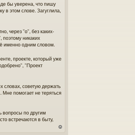
оде бы уверена, что пишу
у в этом слове. Загуглила,
о, через "о", без каких-
, поэтому никаких
сё именно одним словом.
енте, проекте, который уже
одобрено", "Проект
х словах, советую держать
. Мне помогает не теряться
ть вопросы по другим
сто встречаются в быту,
В
е