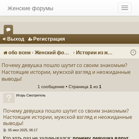
Женские форумы
T
o
g
g
Регистрация
l
Выход
Р
е
г
и
с
т
р
а
ц
и
я
e
ор
n
ум
a
обо всем
Женский форум о мужчинах
Истории из жизни
v
ы
i
Почему девушка пошло шутит со своим знакомым?
g
Настоящие истории, мужской взгляд и неожиданные
a
выводы!
t
1 сообщение • Страница
1
из
1
i
o
Игорь Смотритель
n
Почему девушка пошло шутит со своим знакомым?
Настоящие истории, мужской взгляд и неожиданные
выводы!
С
05 июл 2025, 06:17
о
Кто хоть раз не задумывался:
почему девушка вдруг
о