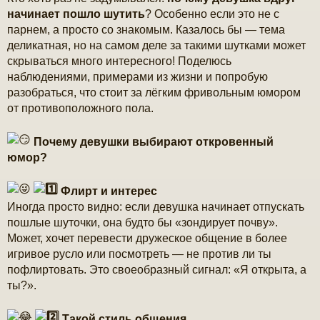
б
начинает пошло шутить
? Особенно если это не с
щ
парнем, а просто со знакомым. Казалось бы — тема
е
н
деликатная, но на самом деле за такими шутками может
и
скрываться много интересного! Поделюсь
е
наблюдениями, примерами из жизни и попробую
разобраться, что стоит за лёгким фривольным юмором
от противоположного пола.
Почему девушки выбирают откровенный
юмор?
Флирт и интерес
Иногда просто видно: если девушка начинает отпускать
пошлые шуточки, она будто бы «зондирует почву».
Может, хочет перевести дружеское общение в более
игривое русло или посмотреть — не против ли ты
пофлиртовать. Это своеобразный сигнал: «Я открыта, а
ты?».
Такой стиль общения