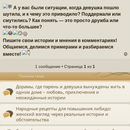
А у вас были ситуации, когда девушка пошло
шутила, и к чему это приводило? Поддержали или
смутились? Как понять — это просто дружба или
что-то большее?
🫢
Пишите свои истории и мнения в комментариях!
Общаемся, делимся примерами и разбираемся
вместе!
1 сообщение • Страница
1
из
1
у
Похожие темы
т
ь
Дорамы, где парень и девушка вынуждены жить в
с
одном доме – любовь, приключения и
к
неожиданные истории
Народные рецепты для повышения либидо:
ч
женский взгляд через реальные истории и
обстоятельства
у