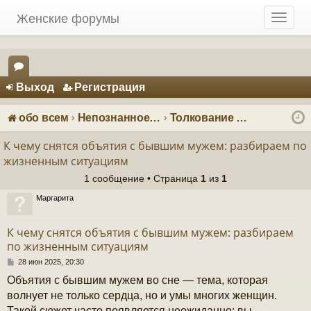
Женские форумы
T
o
g
g
Регистрация
l
Выход
Р
е
г
и
с
т
р
а
ц
и
я
e
ор
n
ум
a
обо всем
Непознанное: загадки и тайны
Толкование снов
v
ы
i
К чему снятся объятия с бывшим мужем: разбираем по
g
жизненным ситуациям
a
1 сообщение • Страница
1
из
1
t
i
Маргарита
o
n
К чему снятся объятия с бывшим мужем: разбираем
по жизненным ситуациям
С
28 июн 2025, 20:30
о
Объятия с бывшим мужем во сне — тема, которая
о
б
волнует не только сердца, но и умы многих женщин.
щ
Такой сюжет часто появляется неожиданно: вы