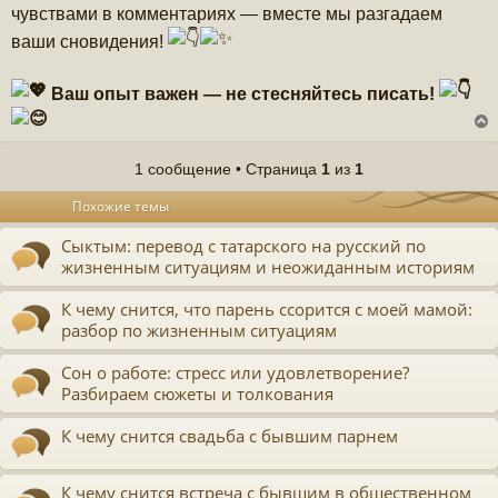
чувствами в комментариях — вместе мы разгадаем
ваши сновидения!
Ваш опыт важен — не стесняйтесь писать!
1 сообщение • Страница
1
из
1
у
Похожие темы
т
ь
Сыктым: перевод с татарского на русский по
с
жизненным ситуациям и неожиданным историям
к
К чему снится, что парень ссорится с моей мамой:
разбор по жизненным ситуациям
ч
Сон о работе: стресс или удовлетворение?
у
Разбираем сюжеты и толкования
К чему снится свадьба с бывшим парнем
К чему снится встреча с бывшим в общественном