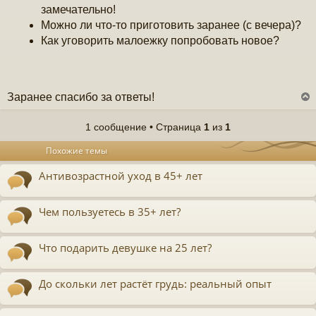
замечательно!
Можно ли что-то приготовить заранее (с вечера)?
Как уговорить малоежку попробовать новое?
Заранее спасибо за ответы!
1 сообщение • Страница
1
из
1
у
Похожие темы
т
ь
Антивозрастной уход в 45+ лет
с
к
Чем пользуетесь в 35+ лет?
ч
Что подарить девушке на 25 лет?
у
До скольки лет растёт грудь: реальный опыт