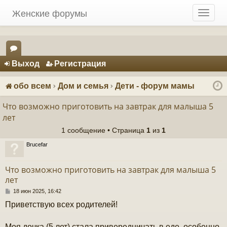
Женские форумы
T
o
g
g
Регистрация
l
Выход
Р
е
г
и
с
т
р
а
ц
и
я
e
ор
n
ум
a
обо всем
Дом и семья
Дети - форум мамы
v
ы
i
Что возможно приготовить на завтрак для малыша 5
g
лет
a
1 сообщение • Страница
1
из
1
t
i
Brucefar
o
n
Что возможно приготовить на завтрак для малыша 5
лет
С
18 июн 2025, 16:42
о
Приветствую всех родителей!
о
б
щ
Моя дочка (5 лет) стала привередничать в еде, особенно