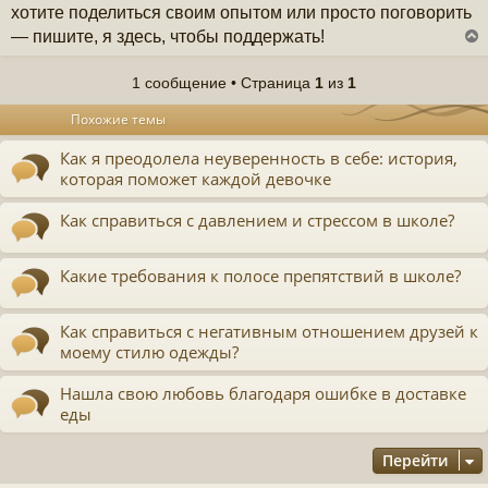
хотите поделиться своим опытом или просто поговорить
— пишите, я здесь, чтобы поддержать!
1 сообщение • Страница
1
из
1
у
Похожие темы
т
ь
Как я преодолела неуверенность в себе: история,
с
которая поможет каждой девочке
к
Как справиться с давлением и стрессом в школе?
ч
Какие требования к полосе препятствий в школе?
у
Как справиться с негативным отношением друзей к
моему стилю одежды?
Нашла свою любовь благодаря ошибке в доставке
еды
Перейти