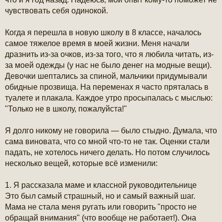
е
н
чувствовать себя одинокой.
и
е
Когда я перешла в новую школу в 8 классе, началось
самое тяжелое время в моей жизни. Меня начали
дразнить из-за очков, из-за того, что я любила читать, из-
за моей одежды (у нас не было денег на модные вещи).
Девочки шептались за спиной, мальчики придумывали
обидные прозвища. На переменах я часто пряталась в
туалете и плакала. Каждое утро просыпалась с мыслью:
"Только не в школу, пожалуйста!"
Я долго никому не говорила — было стыдно. Думала, что
сама виновата, что со мной что-то не так. Оценки стали
падать, не хотелось ничего делать. Но потом случилось
несколько вещей, которые всё изменили:
1. Я рассказала маме и классной руководительнице
Это был самый страшный, но и самый важный шаг.
Мама не стала меня ругать или говорить "просто не
обращай внимания" (что вообще не работает!). Она