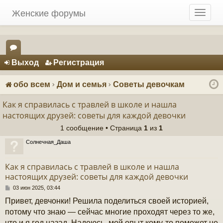
Женские форумы
T
o
g
g
Регистрация
l
Выход
Р
е
г
и
с
т
р
а
ц
и
я
e
ор
n
ум
a
обо всем
Дом и семья
Советы девочкам
v
ы
i
Как я справилась с травлей в школе и нашла
g
настоящих друзей: советы для каждой девочки
a
1 сообщение • Страница
1
из
1
t
i
Солнечная_Даша
o
n
Как я справилась с травлей в школе и нашла
настоящих друзей: советы для каждой девочки
С
03 июн 2025, 03:44
о
Привет, девчонки! Решила поделиться своей историей,
о
б
потому что знаю — сейчас многие проходят через то же,
щ
что и я год назад. Надеюсь, мой опыт кому-то поможет не