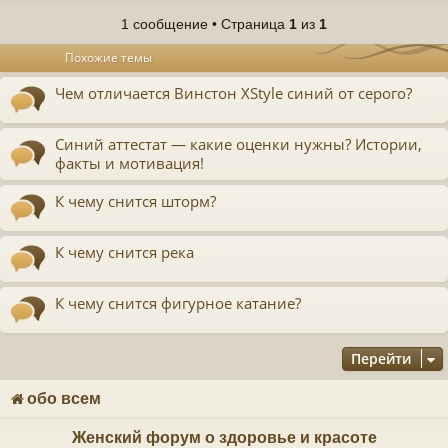
1 сообщение • Страница
1
из
1
у
Похожие темы
т
ь
Чем отличается Винстон XStyle синий от серого?
с
к
Синий аттестат — какие оценки нужны? Истории,
факты и мотивация!
ч
К чему снится шторм?
у
К чему снится река
К чему снится фигурное катание?
Перейти
обо всем
Женский форум о здоровье и красоте