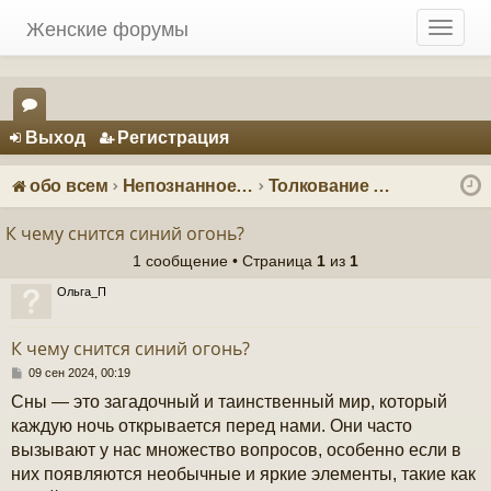
Женские форумы
T
o
g
g
Регистрация
l
Выход
Р
е
г
и
с
т
р
а
ц
и
я
e
ор
n
ум
a
обо всем
Непознанное: загадки и тайны
Толкование снов
v
ы
i
К чему снится синий огонь?
g
1 сообщение • Страница
1
из
1
a
t
Ольга_П
i
o
К чему снится синий огонь?
n
С
09 сен 2024, 00:19
о
Сны — это загадочный и таинственный мир, который
о
б
каждую ночь открывается перед нами. Они часто
щ
вызывают у нас множество вопросов, особенно если в
е
н
них появляются необычные и яркие элементы, такие как
и