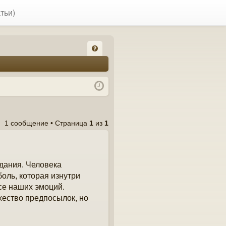
тьи)
FA
Q
1 сообщение • Страница
1
из
1
дания. Человека
оль, которая изнутри
рсе наших эмоций.
ество предпосылок, но