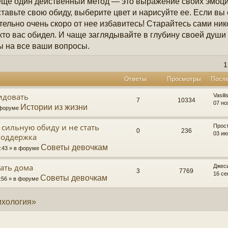
еще один действенный метод — это выражение своих эмоций
тавьте свою обиду, выберите цвет и нарисуйте ее. Если вы 
тельно очень скоро от нее избавитесь! Старайтесь сами ни
 кто вас обидел. И чаще заглядывайте в глубину своей души
ы на все ваши вопросы.
1
Ответы
Просмотры
Посл
идовать
Vasili
7
10334
07 но
Истории из жизни
в форуме
 сильную обиду и не стать
Прос
0
236
03 ию
поддержка
Советы девочкам
3:43 » в форуме
вать дома
Джес
3
7769
16 се
Советы девочкам
4:56 » в форуме
ихология»