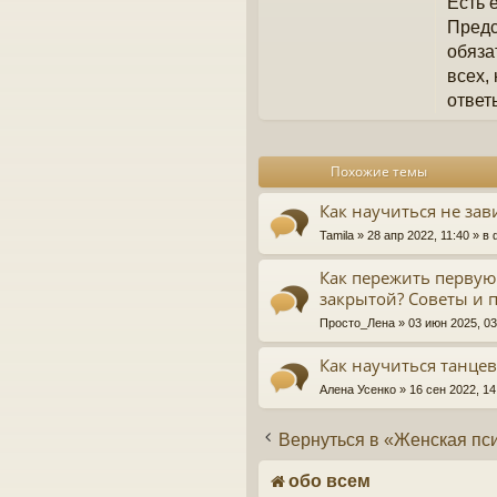
Есть 
Предс
обяза
всех,
ответ
Похожие темы
Как научиться не зав
Tamila
» 28 апр 2022, 11:40 » 
Как пережить первую
закрытой? Советы и 
Просто_Лена
» 03 июн 2025, 0
Как научиться танце
Алена Усенко
» 16 сен 2022, 1
Вернуться в «Женская пс
обо всем