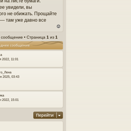
 на листе бумаги.
ее увидели, вы
кого не обижать. Прощайте
 — там уже давно все
В
е
р
 сообщение • Страница
1
из
1
н
еднее сообщение
у
т
ь
sa
с
я 2022, 11:01
я
к
то_Лена
н
н 2025, 03:43
а
ч
а
л
ика
у
н 2022, 15:01
Перейти