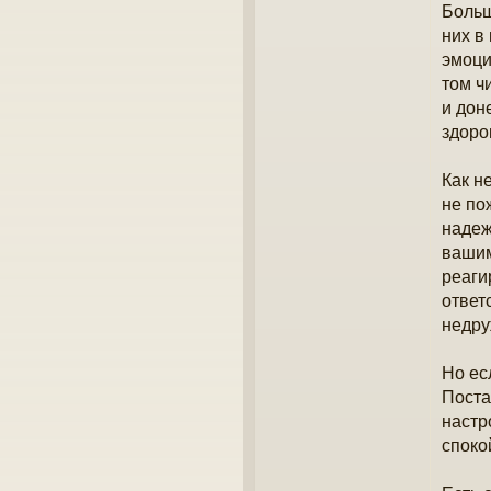
Больш
них в
эмоци
том ч
и дон
здоро
Как н
не по
надеж
вашим
реаги
ответ
недру
Но ес
Поста
настр
споко