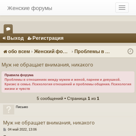
Женские форумы
T
o
g
g
Регистрация
l
Выход
Р
е
г
и
с
т
р
а
ц
и
я
e
ор
n
ум
a
обо всем
Женский форум о мужчинах
Проблемы в отношениях - психология отношений
v
ы
i
Муж не обращает внимания, никакого
g
a
Правила форума
Проблемы в отношениях между мужем и женой, парнем и девушкой.
t
Кризис в семье. Психология отношений и проблемы общения. Психология
i
жизни и чувств
o
5 сообщений • Страница
1
из
1
n
Письмо
Муж не обращает внимания, никакого
С
04 май 2022, 13:06
о