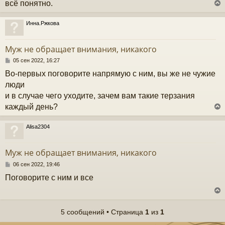
н
всё понятно.
и
е
у
Инна.Ржкова
у
т
Муж не обращает внимания, никакого
ь
с
С
05 сен 2022, 16:27
о
Во-первых поговорите напрямую с ним, вы же не чужие
к
о
б
люди
щ
и в случае чего уходите, зачем вам такие терзания
е
ч
н
каждый день?
и
е
у
Alisa2304
у
т
Муж не обращает внимания, никакого
ь
с
С
06 сен 2022, 19:46
о
Поговорите с ним и все
к
о
б
щ
е
ч
н
5 сообщений • Страница
1
из
1
и
у
е