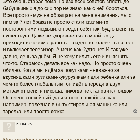
Это очень старая тема, но изо всех советов вплоть до
о
б
бабушкиных я до сих пор не знаю, как с ней бороться.
щ
Все просто - муж не обращает на меня внимания, мы с
е
н
ним за 7 лет брака не просто стали какими-то
и
посторонними людьми, он ведёт себя так, будто меня не
е
существует. Даже не здоровается со мной, когда
приходит вечером с работы. Гладит по голове сына, ест
и включает телевизор. А меня как будто нет. И так уже
давно, день за днём. Я не хочу пилить его и выяснять
что-то. Стараюсь делать все как надо. Но просто очень
обидно. Когда мы идём за покупками - неважно за
вкусняшками рузиками-кукурузиками для ребенка или за
чем-то более глобальным, он идёт впереди в двух
метрах от меня и никогда, никогда не становится рядом.
Он очень спокойный, да и я тоже спокойная, как,
например, полезная в быту стиральная машинка или
тарелка, или просто ложка...
Елена123
у
т