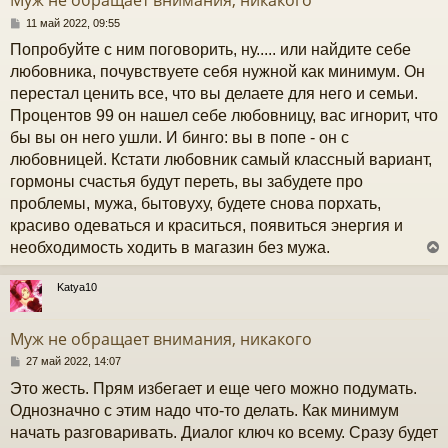
Муж не обращает внимания, никакого
ь
с
С
11 май 2022, 09:55
о
Попробуйте с ним поговорить, ну..... или найдите себе
к
о
б
любовника, почувствуете себя нужной как минимум. Он
щ
перестал ценить все, что вы делаете для него и семьи.
е
ч
н
Процентов 99 он нашел себе любовницу, вас игнорит, что
и
бы вы он него ушли. И бинго: вы в попе - он с
е
у
любовницей. Кстати любовник самый классный вариант,
гормоны счастья будут переть, вы забудете про
проблемы, мужа, бытовуху, будете снова порхать,
красиво одеваться и краситься, появиться энергия и
необходимость ходить в магазин без мужа.
Katya10
у
т
Муж не обращает внимания, никакого
ь
с
С
27 май 2022, 14:07
о
Это жесть. Прям избегает и еще чего можно подумать.
к
о
б
Однозначно с этим надо что-то делать. Как минимум
щ
начать разговаривать. Диалог ключ ко всему. Сразу будет
е
ч