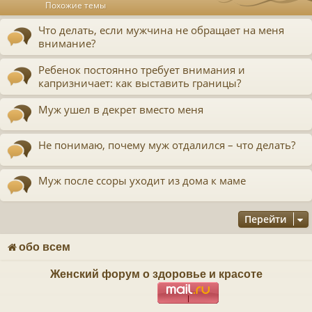
у
Похожие темы
т
ь
Что делать, если мужчина не обращает на меня
с
внимание?
к
Ребенок постоянно требует внимания и
капризничает: как выставить границы?
ч
Муж ушел в декрет вместо меня
у
Не понимаю, почему муж отдалился – что делать?
Муж после ссоры уходит из дома к маме
Перейти
обо всем
Женский форум о здоровье и красоте