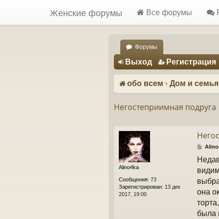
Женские форумы
Все форумы
Форумы
Регистрация
Выход
Р
е
г
и
с
т
р
а
ц
и
я
обо всем
Дом и семья
Негостеприимная подруга
Него
С
Alino
о
Недав
о
Alino4ka
б
видим
щ
Сообщения:
73
выбра
е
Зарегистрирован:
13 дек
н
она о
2017, 19:00
и
торта
е
была 