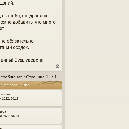
даний.
а за тебя, поздравляю с
Можно добавить, что много
ет.
 не обязательно
ятный осадок.
 вины! Будь уверена,
В
е
р
 сообщения • Страница
1
из
1
н
еднее сообщение
у
т
ь
ронова
с
н 2022, 16:19
я
к
цеса
н
л 2024, 06:28
а
ч
а
en