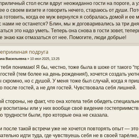
приличный стол если вдруг неожиданно гости на пороге, а у
ее о своем визите и говорить нечего, стараюсь от души. По
а готовить, когда ее муж вернулся я собралась домой и ее 
с нами не останется? Блин, мы ж договаривались за три дня ч
аться это надо уметь. Теперь она снова в гости зовет, теперь
не знаю как отмазаться от нее. Помогите, люди добрые!
теприимная подруга
ана Васильевна
»
10 июл 2025, 13:25
к тебя понимаю! Я бы, честно, тоже была в шоке от такого “п
гостей (тем более на день рождения!), хочется создать уют
ы скромно, но с душой. У меня тоже был случай, когда я приш
о после гостей, а не для гостей. Чувствовала себя лишней.
ой стороны, не факт, что она хотела тебя обидеть специальн
у воспитаны или у них вообще своё видение гостеприимства
то трудности были, про которые она не сказала.
и после такой встречи уже не хочется повторять опыт — эт
ательно идти туда, где чувствуешь себя не в своей таре́лке,