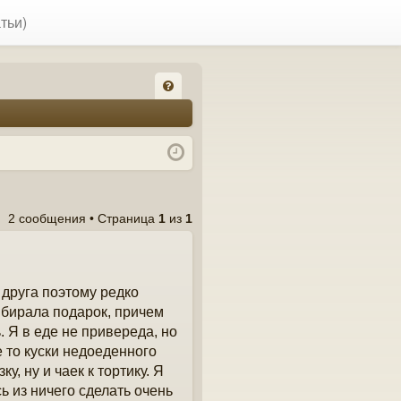
тьи)
FA
Q
2 сообщения • Страница
1
из
1
 друга поэтому редко
выбирала подарок, причем
. Я в еде не привереда, но
е то куски недоеденного
у, ну и чаек к тортику. Я
ь из ничего сделать очень