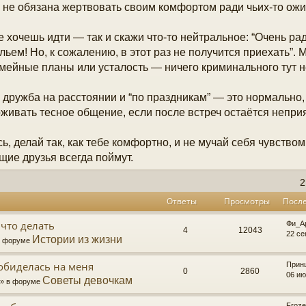
 не обязана жертвовать своим комфортом ради чьих-то ожи
е хочешь идти — так и скажи что-то нейтральное: “Очень рад
льем! Но, к сожалению, в этот раз не получится приехать”. 
емейные планы или усталость — ничего криминального тут н
 дружба на расстоянии и “по праздникам” — это нормально,
живать тесное общение, если после встреч остаётся непри
ь, делай так, как тебе комфортно, и не мучай себя чувством
щие друзья всегда поймут.
2
Ответы
Просмотры
Посл
что делать
Фи_А
4
12043
22 се
Истории из жизни
 в форуме
обиделась на меня
Прин
0
2860
06 ию
Советы девочкам
8 » в форуме
Froz