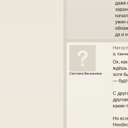
даже 
заран
начал
ужин 
облаж
да и 
Негос
С
Светл
о
Ох, ка
о
б
ждёшь 
щ
Светлана Васильевна
хотя б
е
н
— будт
и
е
С друг
другом
какие-
Но есл
Необяз