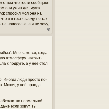
ж о том что гости сообщают
том они ужин для мужа
муж спросил мол она на
то я в гости заеду, но так
 на новоселье, а я не хочу,
В
е
р
н
у
т
риёма”. Мне кажется, когда
ь
с
ную атмосферу, накрыть
я
ла к подруге, а у неё стол
к
н
а
ч
о. Иногда люди просто по-
а
л
. Может, у неё правда
у
о абсолютно нормально!
 даже если зовут. Ты