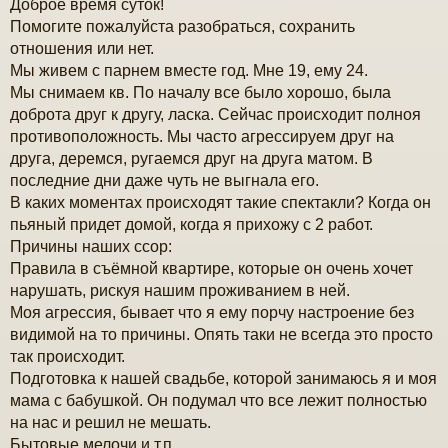
Доброе время суток!
о
б
Помогите пожалуйста разобраться, сохранить
щ
отношения или нет.
е
н
Мы живем с парнем вместе год. Мне 19, ему 24.
и
Мы снимаем кв. По началу все было хорошо, была
е
доброта друг к другу, ласка. Сейчас происходит полноя
противоположность. Мы часто агрессируем друг на
друга, деремся, ругаемся друг на друга матом. В
последние дни даже чуть не выгнала его.
В каких моментах происходят такие спектакли? Когда он
пьяный придет домой, когда я прихожу с 2 работ.
Причины наших ссор:
Правила в съёмной квартире, которые он очень хочет
нарушать, рискуя нашим проживанием в ней.
Моя агрессия, бывает что я ему порчу настроение без
видимой на то причины. Опять таки не всегда это просто
так происходит.
Подготовка к нашей свадьбе, которой занимаюсь я и моя
мама с бабушкой. Он подумал что все лежит полностью
на нас и решил не мешать.
Бытовые мелочи и т.п.