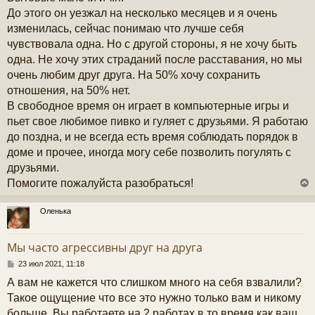
До этого он уезжал на несколько месяцев и я очень
изменилась, сейчас понимаю что лучше себя
чувствовала одна. Но с другой стороны, я не хочу быть
одна. Не хочу этих страданий после расставания, но мы
очень любим друг друга. На 50% хочу сохранить
отношения, на 50% нет.
В свободное время он играет в компьютерные игры и
пьет свое любимое пивко и гуляет с друзьями. Я работаю
до поздна, и не всегда есть время соблюдать порядок в
доме и прочее, иногда могу себе позволить погулять с
друзьями.
Помогите пожалуйста разобраться!
Оленька
у
т
Мы часто агрессивны друг на друга
ь
с
С
23 июл 2021, 11:18
о
А вам не кажется что слишком много на себя взвалили?
к
о
б
Такое ощущение что все это нужно только вам и никому
щ
больше. Вы работаете на 2 работах в то время как ваш