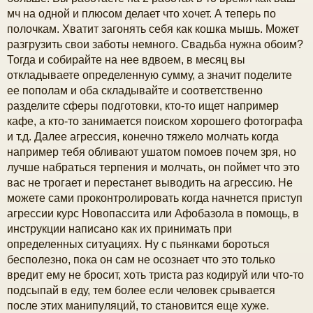
е
ч
н
мч на одной и плюсом делает что хочет. А теперь по
и
полочкам. Хватит загонять себя как кошка мышь. Может
е
у
разгрузить свои заботы немного. Свадьба нужна обоим?
Тогда и собирайте на нее вдвоем, в месяц вы
откладываете определенную сумму, а значит поделите
ее пополам и оба складывайте и соответственно
разделите сферы подготовки, кто-то ищет например
кафе, а кто-то занимается поиском хорошего фотографа
и т.д. Далее агрессия, конечно тяжело молчать когда
например тебя обливают ушатом помоев почем зря, но
лучше набраться терпения и молчать, он поймет что это
вас не трогает и перестанет выводить на агрессию. Не
можете сами проконтролировать когда начнется приступ
агрессии курс Новопассита или Афобазола в помощь, в
инструкции написано как их принимать при
определенных ситуациях. Ну с пьянками бороться
бесполезно, пока он сам не осознает что это только
вредит ему не бросит, хоть триста раз кодируй или что-то
подсыпай в еду, тем более если человек срывается
после этих манипуляций, то становится еще хуже.