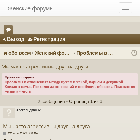
Женские форумы
T
o
g
g
Регистрация
l
Выход
Р
е
г
и
с
т
р
а
ц
и
я
e
ор
n
ум
a
обо всем
Женский форум о мужчинах
Проблемы в отношениях - психология отношений
v
ы
i
Мы часто агрессивны друг на друга
g
a
Правила форума
Проблемы в отношениях между мужем и женой, парнем и девушкой.
t
Кризис в семье. Психология отношений и проблемы общения. Психология
i
жизни и чувств
o
2 сообщения • Страница
1
из
1
n
Александра002
Мы часто агрессивны друг на друга
С
22 июл 2021, 08:04
о