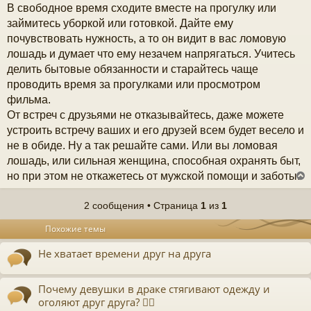
В свободное время сходите вместе на прогулку или
займитесь уборкой или готовкой. Дайте ему
почувствовать нужность, а то он видит в вас ломовую
лошадь и думает что ему незачем напрягаться. Учитесь
делить бытовые обязанности и старайтесь чаще
проводить время за прогулками или просмотром
фильма.
От встреч с друзьями не отказывайтесь, даже можете
устроить встречу ваших и его друзей всем будет весело и
не в обиде. Ну а так решайте сами. Или вы ломовая
лошадь, или сильная женщина, способная охранять быт,
но при этом не откажетесь от мужской помощи и заботы.
2 сообщения • Страница
1
из
1
у
Похожие темы
т
ь
Не хватает времени друг на друга
с
к
Почему девушки в драке стягивают одежду и
оголяют друг друга? 🤷‍♀️
ч