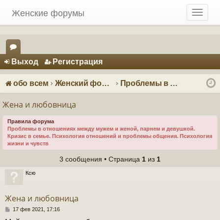
Женские форумы
T
o
g
g
Регистрация
l
Выход
Р
е
г
и
с
т
р
а
ц
и
я
e
ор
n
ум
a
обо всем
Женский форум о мужчинах
Проблемы в отношениях - психология отношений
v
ы
i
Жена и любовница
g
a
Правила форума
Проблемы в отношениях между мужем и женой, парнем и девушкой.
t
Кризис в семье. Психология отношений и проблемы общения. Психология
i
жизни и чувств
o
3 сообщения • Страница
1
из
1
n
Ксю
Жена и любовница
С
17 фев 2021, 17:16
о