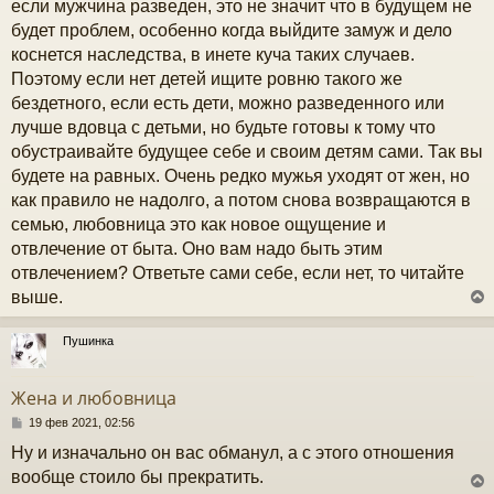
если мужчина разведен, это не значит что в будущем не
е
у
будет проблем, особенно когда выйдите замуж и дело
коснется наследства, в инете куча таких случаев.
Поэтому если нет детей ищите ровню такого же
бездетного, если есть дети, можно разведенного или
лучше вдовца с детьми, но будьте готовы к тому что
обустраивайте будущее себе и своим детям сами. Так вы
будете на равных. Очень редко мужья уходят от жен, но
как правило не надолго, а потом снова возвращаются в
семью, любовница это как новое ощущение и
отвлечение от быта. Оно вам надо быть этим
отвлечением? Ответьте сами себе, если нет, то читайте
выше.
Пушинка
у
т
Жена и любовница
ь
с
С
19 фев 2021, 02:56
о
Ну и изначально он вас обманул, а с этого отношения
к
о
б
вообще стоило бы прекратить.
щ