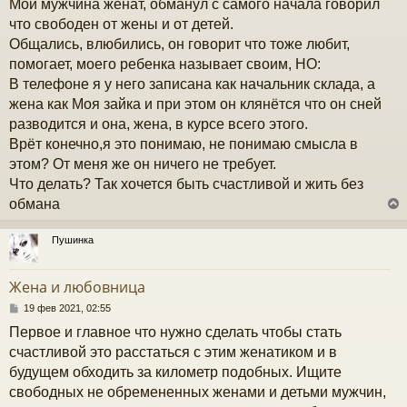
Мой мужчина женат, обманул с самого начала говорил
о
б
что свободен от жены и от детей.
щ
Общались, влюбились, он говорит что тоже любит,
е
н
помогает, моего ребенка называет своим, НО:
и
В телефоне я у него записана как начальник склада, а
е
жена как Моя зайка и при этом он клянётся что он сней
разводится и она, жена, в курсе всего этого.
Врёт конечно,я это понимаю, не понимаю смысла в
этом? От меня же он ничего не требует.
Что делать? Так хочется быть счастливой и жить без
обмана
Пушинка
у
т
Жена и любовница
ь
с
С
19 фев 2021, 02:55
о
Первое и главное что нужно сделать чтобы стать
к
о
б
счастливой это расстаться с этим женатиком и в
щ
будущем обходить за километр подобных. Ищите
е
ч
н
свободных не обремененных женами и детьми мужчин,
и