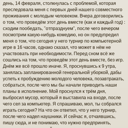
б
день, 14 февраля, столкнулась с проблемой, которая
щ
преследовала меня с первых дней нашего совместного
е
н
проживания с молодым человеком. Вчера договорились
и
о том, что проведём этот день вместе (как и каждый год) :
е
сходим пообедать, "отпразднуем", после чего вечером
посмотрим какую-нибудь комедию, но он предупредил
меня о том, что сегодня у него турнир по компьютерной
игре в 16 часов, однако сказал, что может в нём не
участвовать при необходимости. Перед сном всё же
сошлись на том, что проведём этот день вместе, без игр.
Днём же всё прошло иначе. Я, проснувшись к 9 утра,
занялась запланированной генеральной уборкой, дабы
успеть к пробуждению молодого человека, позавтракать,
собраться, после чего мы бы начали приводить наши
планы в исполнение. Мой проснулся к трём дня,
выбросил мусор, который я выставила на входе, после
чего сел за компьютер. Я спрашиваю, мол, ты собрался
играть сегодня? На что он ответил, что у него турнир,
после чего надел наушники. И сейчас я, отчаявшись,
пишу сюда, и не понимаю, что нужно предпринять,