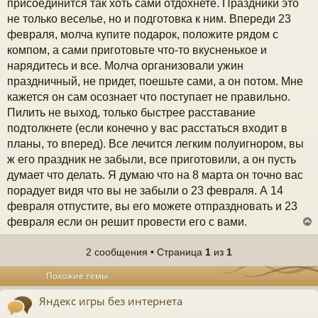
присоединится так хоть сами отдохнете. Праздники это
не только веселье, но и подготовка к ним. Впереди 23
февраля, молча купите подарок, положите рядом с
компом, а сами приготовьте что-то вкусненькое и
нарядитесь и все. Молча организовали ужин
праздничный, не придет, поешьте сами, а он потом. Мне
кажется он сам осознает что поступает не правильно.
Пилить не выход, только быстрее расставание
подтолкнете (если конечно у вас расстаться входит в
планы, то вперед). Все лечится легким полуигнором, вы
ж его праздник не забыли, все приготовили, а он пусть
думает что делать. Я думаю что на 8 марта он точно вас
порадует видя что вы не забыли о 23 февраля. А 14
февраля отпустите, вы его можете отпраздновать и 23
февраля если он решит провести его с вами.
2 сообщения • Страница
1
из
1
у
Похожие темы
т
ь
Яндекс игры без интернета
с