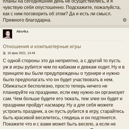
планы на сегодняшний день не осуществились, и я
чувствую себя опустошенно. Подскажите, пожалуйста,
как с ним поговорить об этом? Да и есть ли смысл.
Премного благодарна.
Alino4ka
у
т
Отношения и компьютерные игры
ь
с
С
16 фев 2021, 14:44
о
С одной стороны это да неприятно, а с другой то пусть
к
о
б
уж в игры рубится чем по кабакам и девкам ходит. Ну и в
щ
принципе вы были предупреждены о турнире и нужно
е
ч
н
было предполагать что он будет участвовать в нем.
и
Обижаться бесполезно, просто теперь ничего не
е
у
планируйте на праздники, если ему нужно он организует
сам. Чем больше будете его тюкать, тем злее он будет и
праздники пройдут насмарку. Ну а для себя можете
устроить праздник, а он пусть рубится в игру, старайтесь
быть красивой веселитесь, глядишь и он подтянется.
Покажите что и с вами может быть весело, а если не