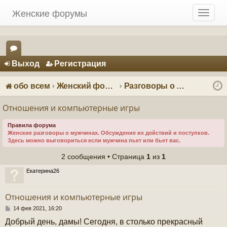
Женские форумы
T
o
g
g
Регистрация
l
Выход
Р
е
г
и
с
т
р
а
ц
и
я
e
ор
n
ум
a
обо всем
Женский форум о мужчинах
Разговоры о мужчинах
v
ы
i
Отношения и компьютерные игры
g
a
Правила форума
Женские разговоры о мужчинах. Обсуждение их действий и поступков.
t
Здесь можно выговориться если мужчина пьет или бьет вас.
i
o
2 сообщения • Страница
1
из
1
n
Екатерина26
Отношения и компьютерные игры
С
14 фев 2021, 16:20
о
Добрый день, дамы! Сегодня, в столько прекрасный
о