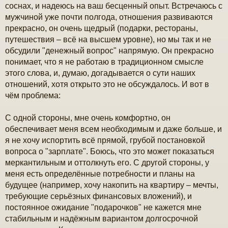
б
соснах, и надеюсь на ваш бесценный опыт. Встречаюсь с
щ
мужчиной уже почти полгода, отношения развиваются
е
н
прекрасно, он очень щедрый (подарки, рестораны,
и
путешествия – всё на высшем уровне), но мы так и не
е
обсудили "денежный вопрос" напрямую. Он прекрасно
понимает, что я не работаю в традиционном смысле
этого слова, и, думаю, догадывается о сути наших
отношений, хотя открыто это не обсуждалось. И вот в
чём проблема:
С одной стороны, мне очень комфортно, он
обеспечивает меня всем необходимым и даже больше, и
я не хочу испортить всё прямой, грубой постановкой
вопроса о "зарплате". Боюсь, что это может показаться
меркантильным и оттолкнуть его. С другой стороны, у
меня есть определённые потребности и планы на
будущее (например, хочу накопить на квартиру – мечты,
требующие серьёзных финансовых вложений), и
постоянное ожидание "подарочков" не кажется мне
стабильным и надёжным вариантом долгосрочной