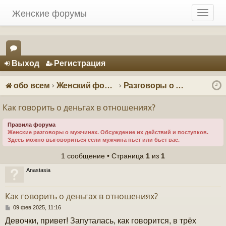
Женские форумы
T
o
g
g
Регистрация
l
Выход
Р
е
г
и
с
т
р
а
ц
и
я
e
ор
n
ум
a
обо всем
Женский форум о мужчинах
Разговоры о мужчинах
v
ы
i
Как говорить о деньгах в отношениях?
g
a
Правила форума
Женские разговоры о мужчинах. Обсуждение их действий и поступков.
t
Здесь можно выговориться если мужчина пьет или бьет вас.
i
o
1 сообщение • Страница
1
из
1
n
Anastasia
Как говорить о деньгах в отношениях?
С
09 фев 2025, 11:16
о
Девочки, привет! Запуталась, как говорится, в трёх
о