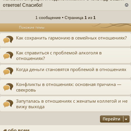
ответов! Спасибо!
1 сообщение • Страница
1
из
1
у
Похожие темы
т
ь
Как сохранить гармонию в семейных отношениях?
с
к
Как справиться с проблемой алкоголя в
отношениях?
ч
Когда деньги становятся проблемой в отношениях
у
Конфликты в отношениях: основная причина —
свекровь
Запуталась в отношениях с женатым коллегой и не
вижу выхода
Перейти
обо всем