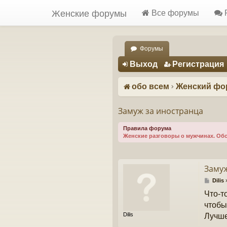
Женские форумы
Все форумы
Форумы
Регистрация
Выход
Р
е
г
и
с
т
р
а
ц
и
я
обо всем
Женский фо
Замуж за иностранца
Правила форума
Женские разговоры о мужчинах. Обс
Замуж
С
Dilis
о
Что-т
о
б
чтобы
щ
Dilis
Лучше
е
н