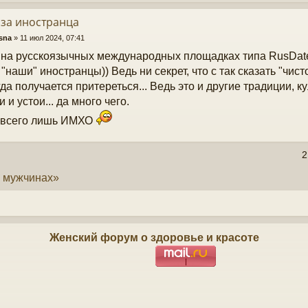
 за иностранца
sna
»
11 июл 2024, 07:41
на русскоязычных международных площадках типа RusDate 
 "наши" иностранцы)) Ведь ни секрет, что с так сказать "чи
гда получается притереться... Ведь это и другие традиции, к
 и устои... да много чего.
 всего лишь ИМХО
2
о мужчинах»
Женский форум о здоровье и красоте