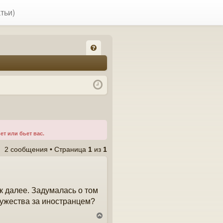
тьи)
FA
Q
т или бьет вас.
2 сообщения • Страница
1
из
1
ак далее. Задумалась о том
амужества за иностранцем?
В