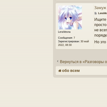
и
е
Замуж
С
LeraVe
о
Ищите 
о
б
просто
щ
не все
е
LeraVesna
н
порядки
Сообщения:
7
и
Но это
Зарегистрирован:
30 май
е
2022, 08:30
Вернуться в «Разговоры 
обо всем