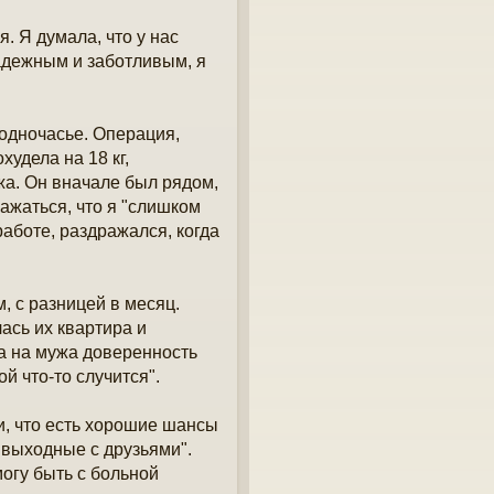
я. Я думала, что у нас
надежным и заботливым, я
 одночасье. Операция,
удела на 18 кг,
жа. Он вначале был рядом,
ажаться, что я "слишком
аботе, раздражался, когда
, с разницей в месяц.
ась их квартира и
а на мужа доверенность
й что-то случится".
и, что есть хорошие шансы
а выходные с друзьями".
огу быть с больной