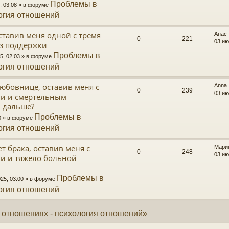
Проблемы в
, 03:08 » в форуме
огия отношений
ставив меня одной с тремя
Анас
0
221
03 ию
ез поддержки
Проблемы в
5, 02:03 » в форуме
огия отношений
юбовнице, оставив меня с
Anna
0
239
03 ию
ми и смертельным
 дальше?
Проблемы в
00 » в форуме
огия отношений
т брака, оставив меня с
Мари
0
248
03 ию
ми и тяжело больной
Проблемы в
025, 03:00 » в форуме
огия отношений
 отношениях - психология отношений»