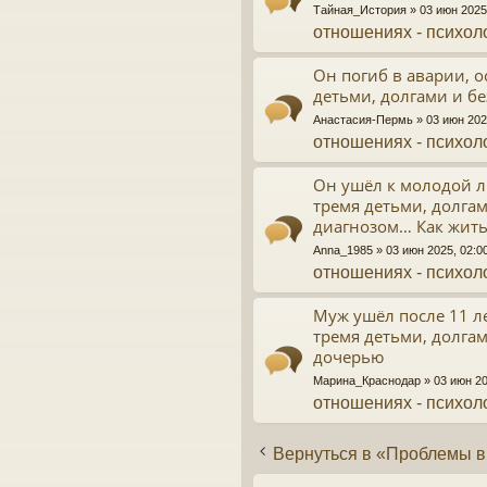
Тайная_История
» 03 июн 2025
отношениях - психол
Он погиб в аварии, о
детьми, долгами и б
Анастасия-Пермь
» 03 июн 202
отношениях - психол
Он ушёл к молодой л
тремя детьми, долга
диагнозом… Как жить
Anna_1985
» 03 июн 2025, 02:
отношениях - психол
Муж ушёл после 11 ле
тремя детьми, долга
дочерью
Марина_Краснодар
» 03 июн 2
отношениях - психол
Вернуться в «Проблемы в