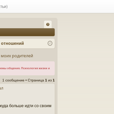
тьи)
FA
Q
я отношений
т моих родителей
лемы общения. Психология жизни и
1 сообщение • Страница
1
из
1
ал
екуда больше идти со своим