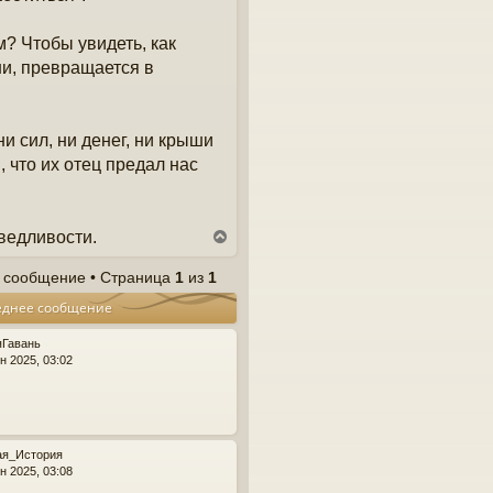
? Чтобы увидеть, как
ни, превращается в
ни сил, ни денег, ни крыши
 что их отец предал нас
аведливости.
В
е
р
 сообщение • Страница
1
из
1
н
еднее сообщение
у
т
ь
яГавань
с
н 2025, 03:02
я
к
н
а
ч
ая_История
а
н 2025, 03:08
л