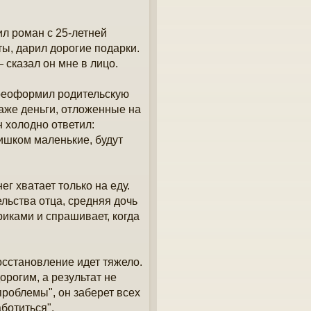
ил роман с 25-летней
ты, дарил дорогие подарки.
 сказал он мне в лицо.
ереоформил родительскую
даже деньги, отложенные на
н холодно ответил:
ишком маленькие, будут
г хватает только на еду.
льства отца, средняя дочь
риками и спрашивает, когда
осстановление идет тяжело.
орогим, а результат не
проблемы", он заберет всех
аботиться".