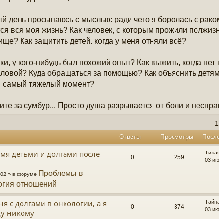
й день просыпаюсь с мыслью: ради чего я боролась с раком
ся вся моя жизнь? Как человек, с которым прожили полжиз
ище? Как защитить детей, когда у меня отняли всё?
ки, у кого-нибудь был похожий опыт? Как выжить, когда нет 
оловой? Куда обращаться за помощью? Как объяснить детям,
в самый тяжелый момент?
ите за сумбур... Просто душа разрывается от боли и неспр
1
Ответы
Просмотры
Посл
умя детьми и долгами после
Тиха
0
259
03 ию
Проблемы в
3:02 » в форуме
огия отношений
я с долгами в онкологии, а я
Тайн
0
374
03 ию
ду никому