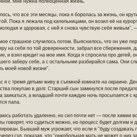
ной. Мне нужна полноценная жизнь."
лось, что все эти месяцы, пока я боролась за жизнь, он крут
гой. Пока я лежала под капельницами, он возил её на курор
молодая и здоровая, с ней я снова чувствую себя живым", —
мое страшное случилось потом. Выяснилось, что он уже п
иру на себя по той доверенности, забрал все сбережения, 
ие, и взял кредит на мое имя. Когда я спросила про детей, о
шего заберу себе, а с остальными разбирайся сама. Они сл
ь моей новой жизни".
с я с тремя детьми живу в съемной комнате на окраине. Дене
ства покупаю в долг. Старший сын замкнулся после предате
а заикаться, а младший почти каждую ночь просыпается с к
тся папа.
аюсь работать удаленно, но сил почти нет — после химии в
ы говорят, что судиться можно, но процесс будет долгим и д
тирован. Бывший муж угрожает, что если я "буду создавать 
 через суд, показав, что "онкобольная мать не может о них з