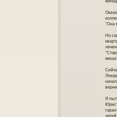
женщи
Оказа
колле
"Она 
Но са
кварт
лечен
"Стар
мешат
Сейча
Лекар
начал
верне
Я пыт
Юрист
гаран
детей