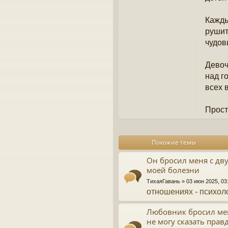
Кажды
рушит
чудов
Девоч
над г
всех 
Прост
Похожие темы
Он бросил меня с дв
моей болезни
ТихаяГавань
» 03 июн 2025, 0
отношениях - психол
Любовник бросил мен
не могу сказать прав