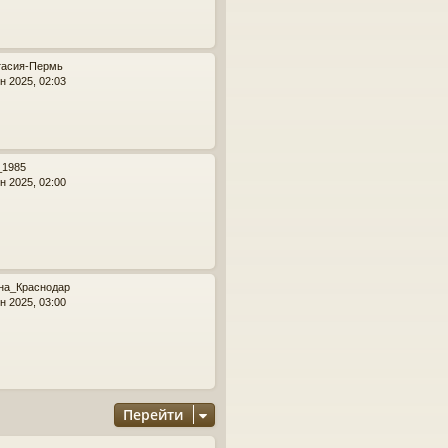
у
тасия-Пермь
н 2025, 02:03
_1985
н 2025, 02:00
на_Краснодар
н 2025, 03:00
Перейти