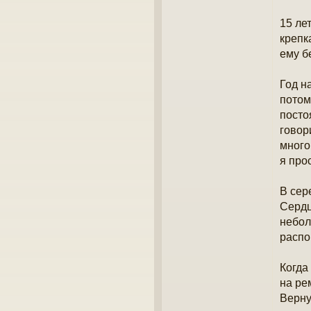
е
н
15 ле
и
крепк
е
ему б
Год н
потом
посто
говор
много
я про
В сер
Сердц
небол
распо
Когда
на ре
Верну