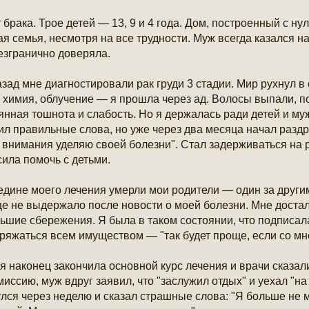
т брака. Трое детей — 13, 9 и 4 года. Дом, построенный с нул
ая семья, несмотря на все трудности. Муж всегда казался 
езгранично доверяла.
азад мне диагностировали рак груди 3 стадии. Мир рухнул в
 химия, облучение — я прошла через ад. Волосы выпали, пох
янная тошнота и слабость. Но я держалась ради детей и му
ил правильные слова, но уже через два месяца начал раздр
 внимания уделяю своей болезни". Стал задерживаться на р
сила помочь с детьми.
едине моего лечения умерли мои родители — один за другим
е не выдержало после новости о моей болезни. Мне достал
ьшие сбережения. Я была в таком состоянии, что подписал
ряжаться всем имуществом — "так будет проще, если со мно
 я наконец закончила основной курс лечения и врачи сказал
миссию, муж вдруг заявил, что "заслужил отдых" и уехал "н
лся через неделю и сказал страшные слова: "Я больше не м