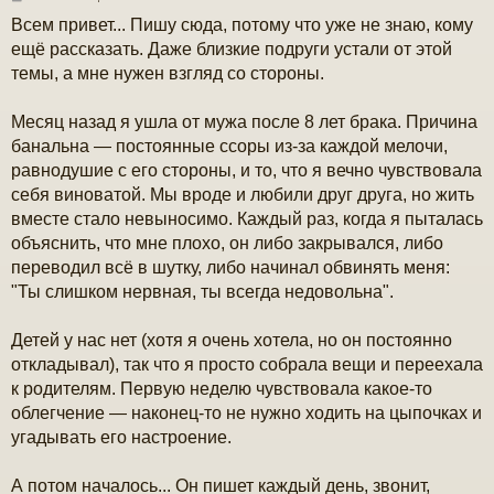
о
Всем привет... Пишу сюда, потому что уже не знаю, кому
о
б
ещё рассказать. Даже близкие подруги устали от этой
щ
темы, а мне нужен взгляд со стороны.
е
н
и
Месяц назад я ушла от мужа после 8 лет брака. Причина
е
банальна — постоянные ссоры из-за каждой мелочи,
равнодушие с его стороны, и то, что я вечно чувствовала
себя виноватой. Мы вроде и любили друг друга, но жить
вместе стало невыносимо. Каждый раз, когда я пыталась
объяснить, что мне плохо, он либо закрывался, либо
переводил всё в шутку, либо начинал обвинять меня:
"Ты слишком нервная, ты всегда недовольна".
Детей у нас нет (хотя я очень хотела, но он постоянно
откладывал), так что я просто собрала вещи и переехала
к родителям. Первую неделю чувствовала какое-то
облегчение — наконец-то не нужно ходить на цыпочках и
угадывать его настроение.
А потом началось... Он пишет каждый день, звонит,