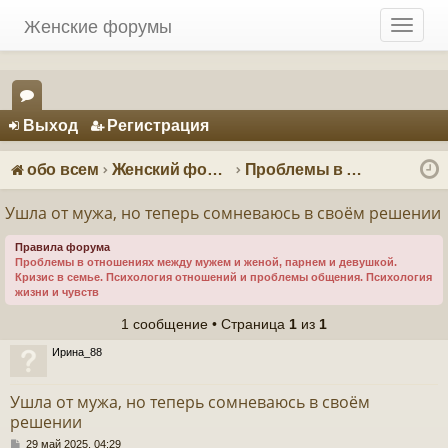
Женские форумы
T
o
g
g
Регистрация
l
Выход
Р
е
г
и
с
т
р
а
ц
и
я
e
ор
n
ум
a
обо всем
Женский форум о мужчинах
Проблемы в отношениях - психология отношений
v
ы
i
Ушла от мужа, но теперь сомневаюсь в своём решении
g
a
Правила форума
Проблемы в отношениях между мужем и женой, парнем и девушкой.
t
Кризис в семье. Психология отношений и проблемы общения. Психология
i
жизни и чувств
o
1 сообщение • Страница
1
из
1
n
Ирина_88
Ушла от мужа, но теперь сомневаюсь в своём
решении
С
29 май 2025, 04:29