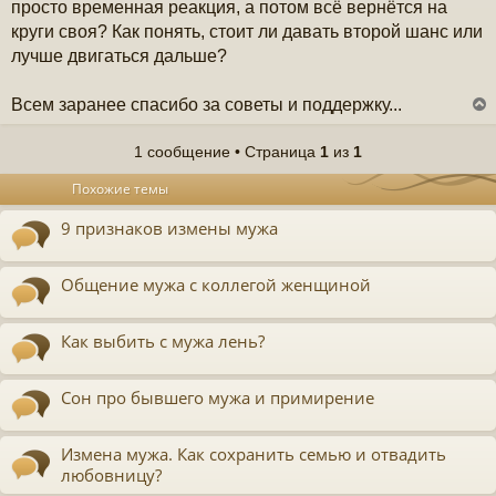
просто временная реакция, а потом всё вернётся на
круги своя? Как понять, стоит ли давать второй шанс или
лучше двигаться дальше?
Всем заранее спасибо за советы и поддержку...
1 сообщение • Страница
1
из
1
у
Похожие темы
т
ь
9 признаков измены мужа
с
к
Общение мужа с коллегой женщиной
ч
Как выбить с мужа лень?
у
Сон про бывшего мужа и примирение
Измена мужа. Как сохранить семью и отвадить
любовницу?