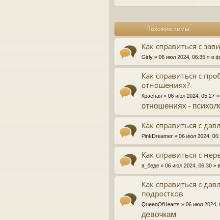
н
и
е
Похожие темы
Как справиться с зав
Girly
» 06 июл 2024, 06:35 » в
Как справиться с про
отношениях?
Красная
» 06 июл 2024, 05:27 
отношениях - психол
Как справиться с дав
PinkDreamer
» 06 июл 2024, 06
Как справиться с не
в_беде
» 06 июл 2024, 06:30 »
Как справиться с дав
подростков
QueenOfHearts
» 06 июл 2024,
девочкам