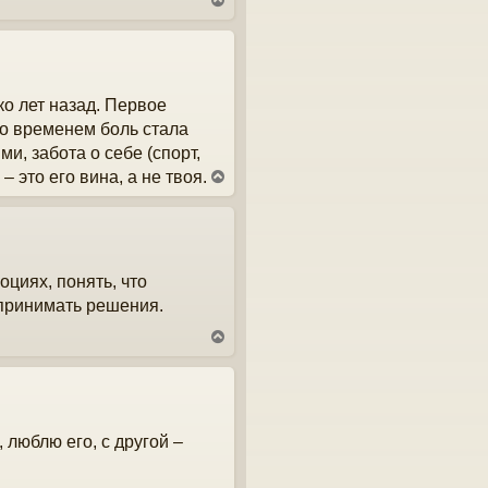
В
е
р
н
у
т
ко лет назад. Первое
ь
с
со временем боль стала
я
и, забота о себе (спорт,
к
н
– это его вина, а не твоя.
В
а
е
ч
р
а
н
л
у
у
т
оциях, понять, что
ь
с
 принимать решения.
я
к
В
н
е
а
р
ч
н
а
у
л
т
у
 люблю его, с другой –
ь
с
я