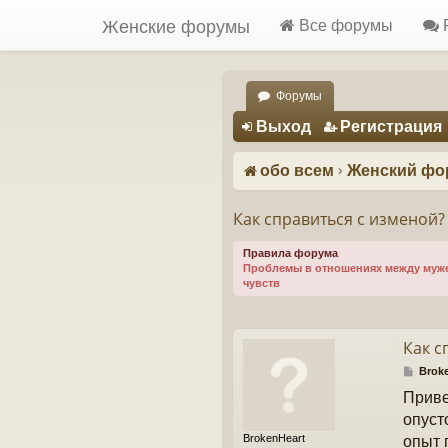
Женские форумы
Все форумы
Форумы
Регистрация
Выход
Р
е
г
и
с
т
р
а
ц
и
я
обо всем
Женский фо
Как справиться с изменой?
Правила форума
Проблемы в отношениях между мужем
чувств
Как с
С
Brok
о
Приве
о
б
опуст
щ
BrokenHeart
опыт 
е