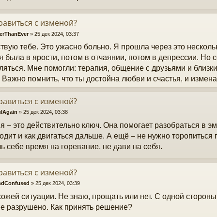
равиться с изменой?
erThanEver
»
25 дек 2024, 03:37
твую тебе. Это ужасно больно. Я прошла через это несколь
я была в ярости, потом в отчаянии, потом в депрессии. Но 
ляться. Мне помогли: терапия, общение с друзьями и близким
. Важно помнить, что ты достойна любви и счастья, и измена 
равиться с изменой?
lAgain
»
25 дек 2024, 03:38
я – это действительно ключ. Она помогает разобраться в эм
одит и как двигаться дальше. А ещё – не нужно торопиться
ь себе время на горевание, не дави на себя.
равиться с изменой?
ndConfused
»
25 дек 2024, 03:39
хожей ситуации. Не знаю, прощать или нет. С одной стороны,
е разрушено. Как принять решение?