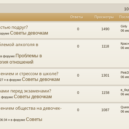
10
Ответы
Просмотры
Посл
истью подруг?
Girly
0
1490
06 ию
Советы девочкам
 форуме
блемой алкоголя в
Крас
0
1118
06 ию
Проблемы в
» в форуме
огия отношений
лением и стрессом в школе?
Pink
0
1301
06 ию
Советы девочкам
:27 » в форуме
рвами перед экзаменами?
в_бе
0
1158
06 ию
Советы девочкам
 в форуме
лением общества на девочек-
Quee
0
1087
06 ию
Советы
 06:34 » в форуме