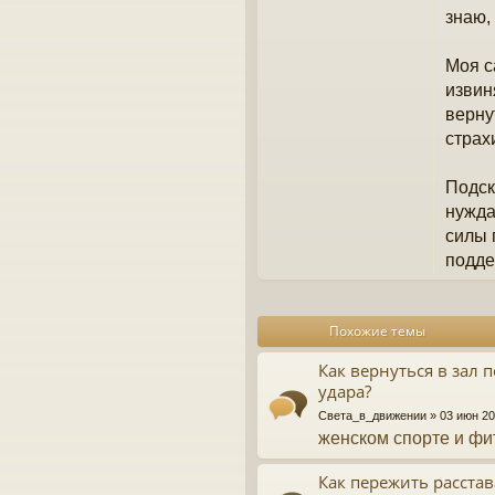
н
знаю,
и
е
Моя с
извин
верну
страх
Подск
нужда
силы 
подде
Похожие темы
Как вернуться в зал 
удара?
Света_в_движении
» 03 июн 20
женском спорте и фи
Как пережить расста