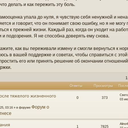
 что делать и как пережить эту боль.
амооценка упала до нуля, я чувствую себя ненужной и нен
яется и говорит, что он понимает свою ошибку, но я не могу 
ться к прежней жизни. Каждый раз, когда он уходит на работ
и и подозрения. Я не способна доверять ему снова.
ажите, как вы переживали измену и смогли вернуться к но
юсь в вашей поддержке и советах, чтобы справиться с этой
простить его или принять решение об окончании отношений
ржки.
1
Ответы
Просмотры
Посл
после тяжелого жизненного
Свет
0
373
03 ию
Форум о
25, 03:16 » в форуме
тнесе
вания
Alino
1
7825
27 ян