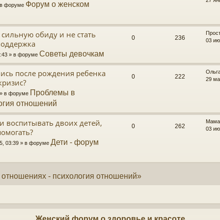
Форум о женском
» в форуме
 сильную обиду и не стать
Прос
0
236
03 ию
поддержка
Советы девочкам
3:43 » в форуме
ись после рождения ребенка
Ольг
0
222
29 ма
кризис?
Проблемы в
 » в форуме
огия отношений
и воспитывать двоих детей,
Мама
0
262
03 ию
помогать?
Дети - форум
5, 03:39 » в форуме
 отношениях - психология отношений»
Женский форум о здоровье и красоте