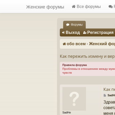
Женские форумы
Все форумы
Форумы
Регистрация
Выход
Р
е
г
и
с
т
р
а
ц
и
я
обо всем
Женский фо
Как пережить измену и ве
Правила форума
Проблемы в отношениях между мужем
чувств
Как п
С
SadH
о
Здрав
о
б
совет
щ
SadHe
меня 
е