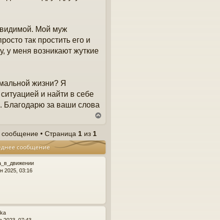
авидимой. Мой муж
просто так простить его и
у, у меня возникают жуткие
рмальной жизни? Я
 ситуацией и найти в себе
. Благодарю за ваши слова
В
е
р
 сообщение • Страница
1
из
1
н
еднее сообщение
у
т
ь
а_в_движении
с
н 2025, 03:16
я
к
н
а
ч
4ka
а
в 2023, 07:43