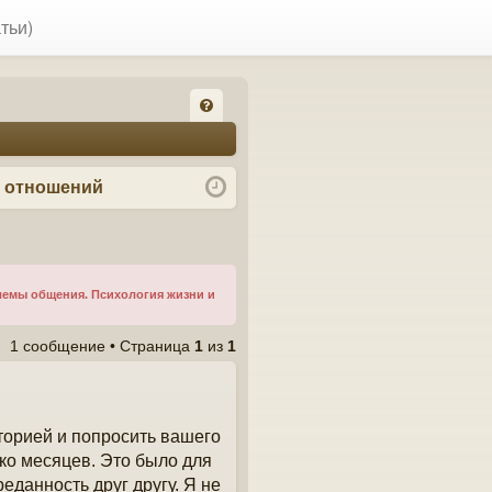
тьи)
FA
Q
я отношений
лемы общения. Психология жизни и
1 сообщение • Страница
1
из
1
торией и попросить вашего
ько месяцев. Это было для
еданность друг другу. Я не