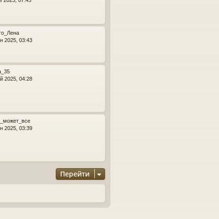
л
у
то_Лена
н 2025, 03:43
а_35
й 2025, 04:28
_может_все
н 2025, 03:39
Перейти