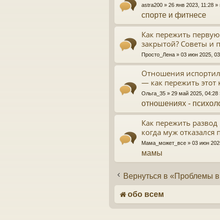
astra200
» 26 янв 2023, 11:28 
спорте и фитнесе
Как пережить первую
закрытой? Советы и 
Просто_Лена
» 03 июн 2025, 0
Отношения испортил
— как пережить этот 
Ольга_35
» 29 май 2025, 04:28
отношениях - психол
Как пережить развод 
когда муж отказался 
Мама_может_все
» 03 июн 202
мамы
Вернуться в «Проблемы в
обо всем