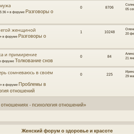
 мужа
Солн
0
8706
05 се
Разговоры о
15:36 » в форуме
легой женщиной
Олен
1
10248
20 фе
Разговоры о
 » в форуме
жа и примирение
Алина
0
84
21 ян
Толкование снов
» в форуме
перь сомневаюсь в своём
Ирин
0
225
29 ма
Проблемы в
9 » в форуме
огия отношений
 отношениях - психология отношений»
Женский форум о здоровье и красоте