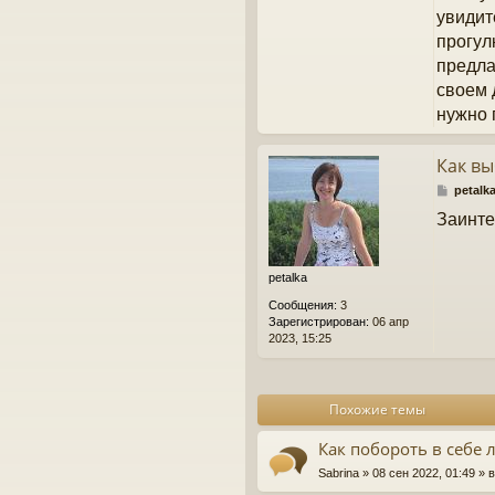
увидит
прогул
предла
своем 
нужно 
Как вы
С
petalk
о
Заинте
о
б
щ
е
petalka
н
Сообщения:
3
и
Зарегистрирован:
06 апр
е
2023, 15:25
Похожие темы
Как побороть в себе 
Sabrina
» 08 сен 2022, 01:49 »