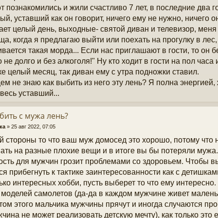
от познакомились и жили счастливо 7 лет, в последние два г
ый, уставший как он говорит, ничего ему не нужно, ничего он
ает целый день, выходные- святой диван и телевизор, меня 
ща, когда я предлагаю выйти или поехать на прогулку в лес,
ивается такая морда... Если нас приглашают в гости, то он б
о не долго и без алкоголя!" Ну кто ходит в гости на пол часа
ке целый месяц, так диван ему с утра подножки ставил.
ем не знаю как выбить из него эту лень? Я полна энергией, 
 весь уставший...
бить с мужа лень?
ка
»
25 авг 2022, 07:05
й стороны то что ваш муж домосед это хорошо, потому что 
ать на разные плохие вещи и в итоге вы бы потеряли мужа
ость для мужчин грозит проблемами со здоровьем. Чтобы вы
ся прибегнуть к тактике заинтересованности как с детишка
ько интересных хобби, пусть выберет то что ему интересно
 моделей самолетов (да-да в каждом мужчине живет маленьк
том этого мальчика мужчины прячут и иногда случаются пр
жчина не может реализовать детскую мечту), как только это е