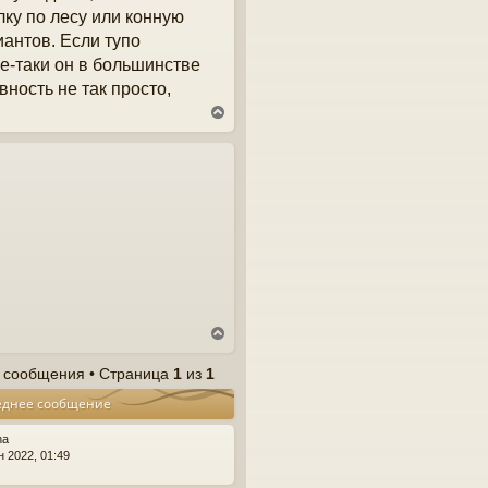
ку по лесу или конную
антов. Если тупо
се-таки он в большинстве
вность не так просто,
В
е
р
н
у
т
ь
с
я
к
н
а
ч
В
а
е
л
р
 сообщения • Страница
1
из
1
у
н
еднее сообщение
у
т
ь
na
с
н 2022, 01:49
я