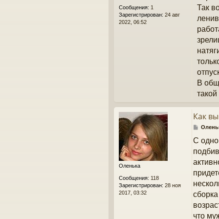
н
Так в
Сообщения:
1
и
Зарегистрирован:
24 авг
ленив
е
2022, 06:52
работ
зрели
натяг
тольк
отпус
В общ
такой
Как вы
С
Олень
о
С одно
о
б
подбив
щ
активн
е
Оленька
н
придет
Сообщения:
118
и
нескол
Зарегистрирован:
28 ноя
е
2017, 03:32
сборка
возрас
что му