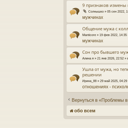
9 признаков измены
Солнышко
» 05 сен 2022, 
мужчинах
Общение мужа с кол
Manticore
» 19 фев 2022, 14:35
мужчинах
Сон про бывшего му
Алина я
» 21 янв 2026, 22:52 
Ушла от мужа, но те
решении
Ирина_88
» 29 май 2025, 04:2
отношениях - психол
Вернуться в «Проблемы в
обо всем