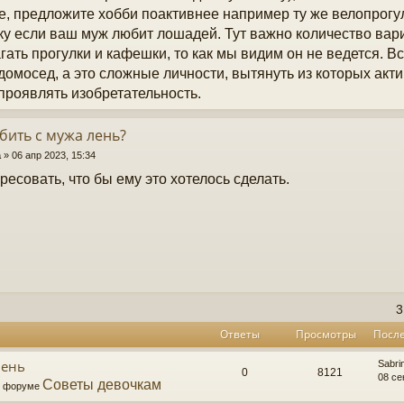
е, предложите хобби поактивнее например ту же велопрогул
ку если ваш муж любит лошадей. Тут важно количество вари
гать прогулки и кафешки, то как мы видим он не ведется. В
домосед, а это сложные личности, вытянуть из которых акти
проявлять изобретательность.
бить с мужа лень?
a
»
06 апр 2023, 15:34
ресовать, что бы ему это хотелось сделать.
3
Ответы
Просмотры
Посл
лень
Sabri
0
8121
08 се
Советы девочкам
 в форуме