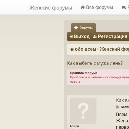
Женские форумы
Все форумы
Форумы
Регистрация
Выход
Р
е
г
и
с
т
р
а
ц
и
я
обо всем
Женский фо
Как выбить с мужа лень?
Правила форума
Проблемы в отношениях между мужем
чувств
Как в
С
Бэлл
о
Всем 
о
б
Женат
щ
Бэлла
перво
е