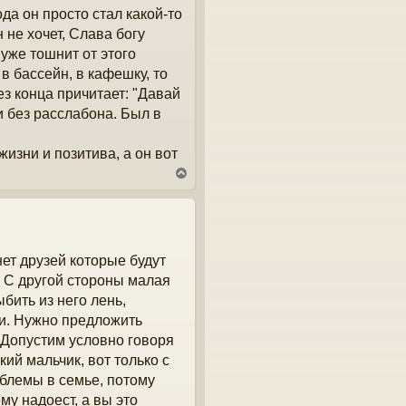
ода он просто стал какой-то
 не хочет, Слава богу
уже тошнит от этого
 в бассейн, в кафешку, то
ез конца причитает: "Давай
 и без расслабона. Был в
жизни и позитива, а он вот
В
е
р
н
у
т
нет друзей которые будут
ь
с
. С другой стороны малая
я
бить из него лень,
к
н
ми. Нужно предложить
а
. Допустим условно говоря
ч
ий мальчик, вот только с
а
л
облемы в семье, потому
у
му надоест, а вы это