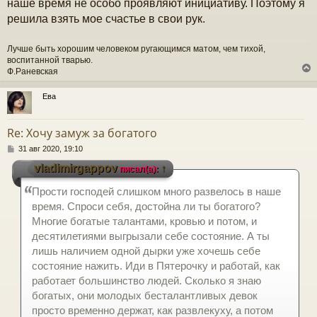
наше время не особо проявляют инициативу. Поэтому я
решила взять мое счастье в свои рук.
Лучше быть хорошим человеком ругающимся матом, чем тихой,
воспитанной тварью.
Ф.Раневская
Ева
у
т
Re: Хочу замуж за богатого
ь
с
С
31 авг 2020, 19:10
о
vladimirgappov
↑
писал(а):
к
о
б
Прости господей слишком много развелось в наше
щ
е
ч
время. Спроси себя, достойна ли ты богатого?
н
Многие богатые талантами, кровью и потом, и
и
е
десятилетиями выгрызали себе состояние. А ты
у
лишь наличием одной дырки уже хочешь себе
состояние нажить. Иди в Пятерочку и работай, как
работает большинство людей. Сколько я знаю
богатых, они молодых бесталантливых девок
просто временно держат, как развлекуху, а потом