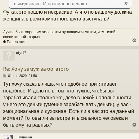
выкидывают. И правильно делают.
Фу как это пошло и некрасиво. А что по вашему должна
женщина в роли комнатного шута выступать?
Лучше быть хорошим человеком ругающимся матом, чем тихой,
воспитанной тварью.
Ф.Раневская
olga47
у
т
Re: Хочу замуж за богатого
ь
с
С
01 сен 2020, 21:50
о
Тут хочу сказать лишь, что подобное притягивает
к
о
б
подобное. И дело не в том, что нужно, чтобы вы
щ
зарабатывали столько же, дело в некой наполненности:
е
ч
н
у него это деньги (умение зарабатывать деньги), у вас -
и
эмоциональная и духовная. Есть ли в вас это на данный
е
у
момент? Готовы ли вы встретить сильного человека и
быть ему на равных?
Пушинка