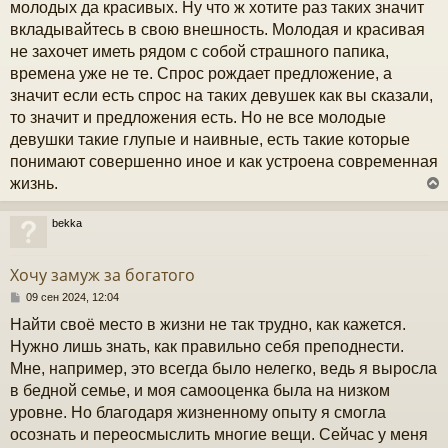
молодых да красивых. Ну что ж хотите раз таких значит
вкладывайтесь в свою внешность. Молодая и красивая
не захочет иметь рядом с собой страшного папика,
времена уже не те. Спрос рождает предложение, а
значит если есть спрос на таких девушек как вы сказали,
то значит и предложения есть. Но не все молодые
девушки такие глупые и наивные, есть такие которые
понимают совершенно иное и как устроена современная
жизнь.
bekka
у
т
Хочу замуж за богатого
ь
с
С
09 сен 2024, 12:04
о
Найти своё место в жизни не так трудно, как кажется.
к
о
б
Нужно лишь знать, как правильно себя преподнести.
щ
Мне, например, это всегда было нелегко, ведь я выросла
е
ч
н
в бедной семье, и моя самооценка была на низком
и
уровне. Но благодаря жизненному опыту я смогла
е
у
осознать и переосмыслить многие вещи. Сейчас у меня