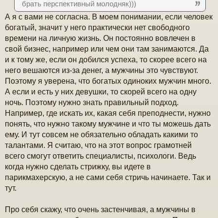
брать перспективный молодняк)))
и
е
А я с вами не согласна. В моем понимании, если человек
богатый, значит у него практически нет свободного
времени на личную жизнь. Он постоянно вовлечен в
свой бизнес, например или чем они там занимаются. Да
и к тому же, если он добился успеха, то скорее всего на
него вешаются из-за денег, а мужчины это чувствуют.
Поэтому я уверена, что богатых одиноких мужчин много.
А если и есть у них девушки, то скорей всего на одну
ночь. Поэтому нужно знать правильный подход.
Например, где искать их, какая себя преподнести, нужно
понять, что нужно такому мужчине и что ты можешь дать
ему. И тут совсем не обязательно обладать какими то
талантами. Я считаю, что на этот вопрос грамотней
всего смогут ответить специалисты, психологи. Ведь
когда нужно сделать стрижку, вы идете в
парикмахерскую, а не сами себя стричь начинаете. Так и
тут.
Про себя скажу, что очень застенчивая, а мужчины в