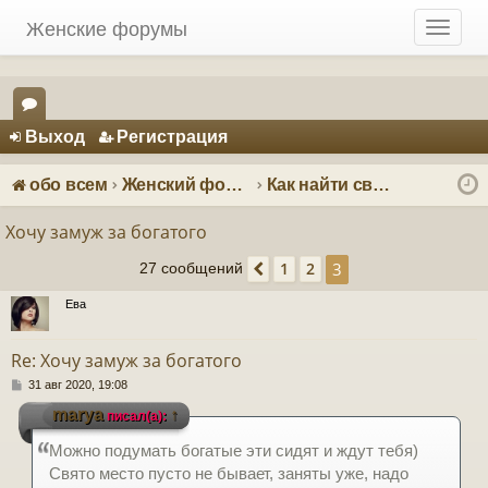
Женские форумы
T
o
g
g
Регистрация
l
Выход
Р
е
г
и
с
т
р
а
ц
и
я
e
ор
n
ум
a
обо всем
Женский форум о мужчинах
Как найти своего принца
v
ы
i
Хочу замуж за богатого
g
3
1
2
a
27 сообщений
Пред.
t
Ева
i
o
n
Re: Хочу замуж за богатого
С
31 авг 2020, 19:08
о
marya
↑
писал(а):
о
б
Можно подумать богатые эти сидят и ждут тебя)
щ
е
Свято место пусто не бывает, заняты уже, надо
н