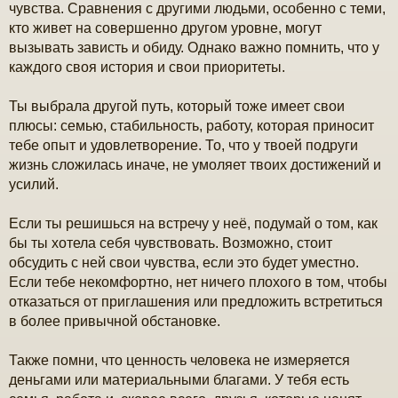
б
чувства. Сравнения с другими людьми, особенно с теми,
щ
кто живет на совершенно другом уровне, могут
е
ч
н
вызывать зависть и обиду. Однако важно помнить, что у
и
каждого своя история и свои приоритеты.
е
у
Ты выбрала другой путь, который тоже имеет свои
плюсы: семью, стабильность, работу, которая приносит
тебе опыт и удовлетворение. То, что у твоей подруги
жизнь сложилась иначе, не умоляет твоих достижений и
усилий.
Если ты решишься на встречу у неё, подумай о том, как
бы ты хотела себя чувствовать. Возможно, стоит
обсудить с ней свои чувства, если это будет уместно.
Если тебе некомфортно, нет ничего плохого в том, чтобы
отказаться от приглашения или предложить встретиться
в более привычной обстановке.
Также помни, что ценность человека не измеряется
деньгами или материальными благами. У тебя есть