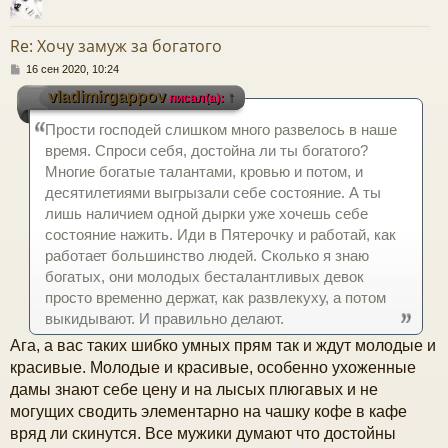
у
т
Re: Хочу замуж за богатого
ь
с
С
16 сен 2020, 10:24
о
vladimirgappov
↑
писал(а):
к
о
б
Прости господей слишком много развелось в наше
щ
е
ч
время. Спроси себя, достойна ли ты богатого?
н
Многие богатые талантами, кровью и потом, и
и
е
десятилетиями выгрызали себе состояние. А ты
у
лишь наличием одной дырки уже хочешь себе
состояние нажить. Иди в Пятерочку и работай, как
работает большинство людей. Сколько я знаю
богатых, они молодых бесталантливых девок
просто временно держат, как развлекуху, а потом
выкидывают. И правильно делают.
Ага, а вас таких шибко умных прям так и ждут молодые и
красивые. Молодые и красивые, особенно ухоженные
дамы знают себе цену и на лысых плюгавых и не
могущих сводить элементарно на чашку кофе в кафе
вряд ли скинутся. Все мужики думают что достойны