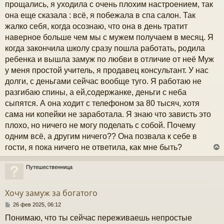
прощались, я уходила с очень плохим настроением, так
она еще сказала : всё, я побежала в спа салон. Так
жалко себя, когда осознаю, что она в день тратит
наверное больше чем мы с мужем получаем в месяц. Я
когда закончила школу сразу пошла работать, родила
ребенка и вышла замуж по любви в отличие от неё Муж
у меня простой учитель, я продавец консультант. У нас
долги, с деньгами сейчас вообще туго. Я работаю не
разгибаю спины, а ей,содержанке, деньги с неба
сыпятся. А она ходит с телефоном за 80 тысяч, хотя
сама ни копейки не заработала. Я знаю что зависть это
плохо, но ничего не могу поделать с собой. Почему
одним всё, а другим ничего?? Она позвала к себе в
гости, я пока ничего не ответила, как мне быть?
Путешественница
у
т
Хочу замуж за богатого
ь
с
С
26 фев 2025, 06:12
о
Понимаю, что ты сейчас переживаешь непростые
к
о