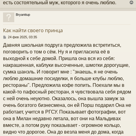
есть состоятельный муж, которого я очень люблю.
Bryanttup
у
т
Как найти своего принца
ь
с
С
24 фев 2025, 03:35
о
Давняя школьная подруга предложила встретиться,
к
о
б
поговорить о том о сём. Ну я и пригласила её в
щ
выходной к себе домой. Пришла она вся из себя:
е
ч
н
накрашенная, каблуки высоченные, шмотки дорогущие,
и
сумка шанэль. И говорит мне : "знаешь, я не очень
е
у
люблю домашние посиделки, я больше клубы люблю,
рестораны". Предложила кофе попить. Поехали мы в
какой-то пафосный ресторан, я чувствовала себя рядом
с ней очень неуютно. Оказалось, она вышла замуж за
очень богатого бизнесмена, он ей Порш подарил Она не
работает, учится в РГСУ. Показывает фотографии, вот
она в Милан недавно летала, вот они на Мальдивах
вместе, а потом руку показывает - огромное кольцо,
видно что дорогое. Она до везла меня до дома, когда