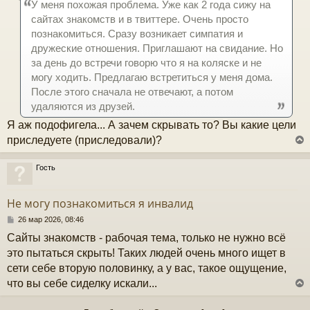
У меня похожая проблема. Уже как 2 года сижу на
щ
е
ч
сайтах знакомств и в твиттере. Очень просто
н
познакомиться. Сразу возникает симпатия и
и
е
дружеские отношения. Приглашают на свидание. Но
у
за день до встречи говорю что я на коляске и не
могу ходить. Предлагаю встретиться у меня дома.
После этого сначала не отвечают, а потом
удаляются из друзей.
Я аж подофигела... А зачем скрывать то? Вы какие цели
приследуете (приследовали)?
Гость
у
т
Не могу познакомиться я инвалид
ь
с
С
26 мар 2026, 08:46
о
Сайты знакомств - рабочая тема, только не нужно всё
к
о
б
это пытаться скрыть! Таких людей очень много ищет в
щ
сети себе вторую половинку, а у вас, такое ощущение,
е
ч
н
что вы себе сиделку искали...
и
е
у