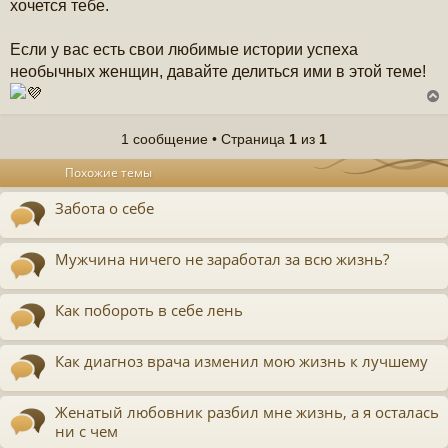
хочется тебе.
Если у вас есть свои любимые истории успеха
необычных женщин, давайте делиться ими в этой теме!
1 сообщение • Страница
1
из
1
у
Похожие темы
т
ь
Забота о себе
с
к
Мужчина ничего не заработал за всю жизнь?
ч
Как побороть в себе лень
у
Как диагноз врача изменил мою жизнь к лучшему
Женатый любовник разбил мне жизнь, а я осталась
ни с чем