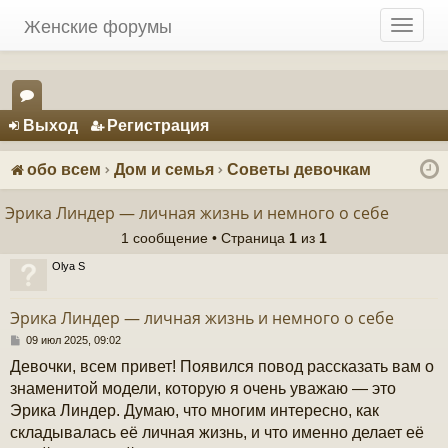
Женские форумы
T
o
g
g
Регистрация
l
Выход
Р
е
г
и
с
т
р
а
ц
и
я
e
ор
n
ум
a
обо всем
Дом и семья
Советы девочкам
v
ы
i
Эрика Линдер — личная жизнь и немного о себе
g
1 сообщение • Страница
1
из
1
a
t
Olya S
i
o
Эрика Линдер — личная жизнь и немного о себе
n
С
09 июл 2025, 09:02
о
Девочки, всем привет! Появился повод рассказать вам о
о
б
знаменитой модели, которую я очень уважаю — это
щ
Эрика Линдер. Думаю, что многим интересно, как
е
н
складывалась её личная жизнь, и что именно делает её
и