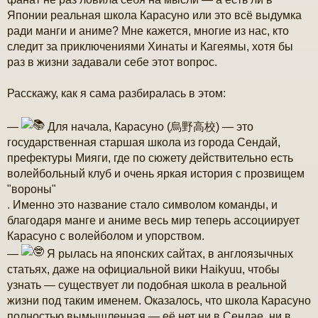
е
н
Японии реальная школа Карасуно или это всё выдумка
и
ради манги и аниме? Мне кажется, многие из нас, кто
е
следит за приключениями Хинаты и Кагеямы, хотя бы
раз в жизни задавали себе этот вопрос.
Расскажу, как я сама разбиралась в этом:
—
Для начала, Карасуно (烏野高校) — это
государственная старшая школа из города Сендай,
префектуры Мияги, где по сюжету действительно есть
волейбольный клуб и очень яркая история с прозвищем
"вороны"
. Именно это название стало символом команды, и
благодаря манге и аниме весь мир теперь ассоциирует
Карасуно с волейболом и упорством.
—
Я рылась на японских сайтах, в англоязычных
статьях, даже на официальной вики Haikyuu, чтобы
узнать — существует ли подобная школа в реальной
жизни под таким именем. Оказалось, что школа Карасуно
полностью вымышленная — её нет ни в Сендае, ни в