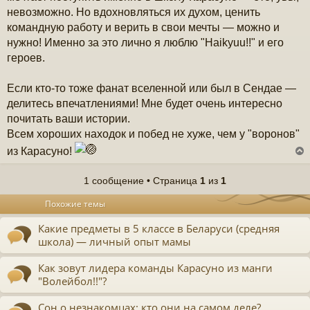
невозможно. Но вдохновляться их духом, ценить
командную работу и верить в свои мечты — можно и
нужно! Именно за это лично я люблю "Haikyuu!!" и его
героев.
Если кто-то тоже фанат вселенной или был в Сендае —
делитесь впечатлениями! Мне будет очень интересно
почитать ваши истории.
Всем хороших находок и побед не хуже, чем у "воронов"
из Карасуно!
1 сообщение • Страница
1
из
1
у
Похожие темы
т
ь
Какие предметы в 5 классе в Беларуси (средняя
с
школа) — личный опыт мамы
к
Как зовут лидера команды Карасуно из манги
"Волейбол!!"?
ч
Сон о незнакомцах: кто они на самом деле?