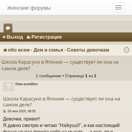
Женские форумы
T
o
g
g
Регистрация
l
Выход
Р
е
г
и
с
т
р
а
ц
и
я
e
ор
n
ум
a
обо всем
Дом и семья
Советы девочкам
v
ы
i
Школа Карасуно в Японии — существует ли она на
g
самом деле?
a
1 сообщение • Страница
1
из
1
t
i
Юми волейбол
o
n
Школа Карасуно в Японии — существует ли она на
самом деле?
С
09 июл 2025, 08:55
о
Девочки, привет!
о
б
Я давно смотрю и читаю "Haikyuu!!", и как настоящий
щ
фанат не раз ловила себя на мысли — а есть ли в