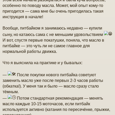
е
н
особенно по поводу масла. Может, мой опыт кому-то
и
пригодится — сама мне бы очень пригодилась такая
е
инструкция в начале!
Вообще, питбайком я занимаюсь недавно — купили
сыну, но катаюсь сама с не меньшим удовольствием
И вот, спустя первые покатушки, поняла, что масло в
питбайке — это чуть ли не самое главное для
нормальной работы движка.
Что я выяснила на практике и у бывалых:
—
После покупки нового питбайка советуют
заменить масло уже после первых 2-3 часов работы
(обкатка!). У меня так и было — масло сразу стало
тёмным.
—
Потом стандартная рекомендация — менять
масло каждые 10-15 моточасов, если питбайк
используется активно (катания по пересечёнке, прыжки,