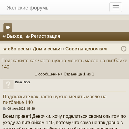
Женские форумы
T
o
g
g
Регистрация
l
Выход
Р
е
г
и
с
т
р
а
ц
и
я
e
ор
n
ум
a
обо всем
Дом и семья
Советы девочкам
v
ы
i
Подскажите как часто нужно менять масло на питбайке
g
140
a
1 сообщение • Страница
1
из
1
t
i
Вика Rider
o
n
Подскажите как часто нужно менять масло на
питбайке 140
С
09 июл 2025, 08:39
о
Всем привет! Девочки, хочу поделиться своим опытом по
о
б
уходу за питбайком 140, потому что сама не так давно в
щ
этом всём начала разбираться и была куча вопросов,