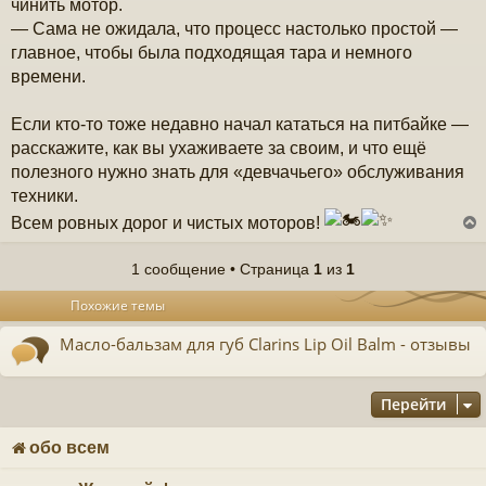
чинить мотор.
— Сама не ожидала, что процесс настолько простой —
главное, чтобы была подходящая тара и немного
времени.
Если кто-то тоже недавно начал кататься на питбайке —
расскажите, как вы ухаживаете за своим, и что ещё
полезного нужно знать для «девчачьего» обслуживания
техники.
Всем ровных дорог и чистых моторов!
1 сообщение • Страница
1
из
1
у
Похожие темы
т
ь
Масло-бальзам для губ Clarins Lip Oil Balm - отзывы
с
к
Перейти
ч
обо всем
у