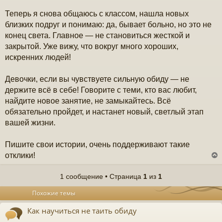
Теперь я снова общаюсь с классом, нашла новых
близких подруг и понимаю: да, бывает больно, но это не
конец света. Главное — не становиться жесткой и
закрытой. Уже вижу, что вокруг много хороших,
искренних людей!
Девочки, если вы чувствуете сильную обиду — не
держите всё в себе! Говорите с теми, кто вас любит,
найдите новое занятие, не замыкайтесь. Всё
обязательно пройдет, и настанет новый, светлый этап
вашей жизни.
Пишите свои истории, очень поддерживают такие
отклики!
1 сообщение • Страница
1
из
1
у
Похожие темы
т
ь
Как научиться не таить обиду
с