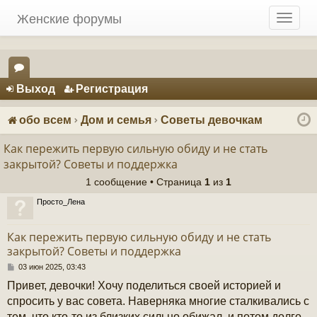
Женские форумы
T
o
g
g
Регистрация
l
Выход
Р
е
г
и
с
т
р
а
ц
и
я
e
ор
n
ум
a
обо всем
Дом и семья
Советы девочкам
v
ы
i
Как пережить первую сильную обиду и не стать
g
закрытой? Советы и поддержка
a
1 сообщение • Страница
1
из
1
t
i
Просто_Лена
o
n
Как пережить первую сильную обиду и не стать
закрытой? Советы и поддержка
С
03 июн 2025, 03:43
о
Привет, девочки! Хочу поделиться своей историей и
о
б
спросить у вас совета. Наверняка многие сталкивались с
щ
тем, что кто-то из близких сильно обижал, и потом долго