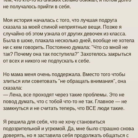
е
н
не получалось прийти в себя.
и
е
Моя история началась с того, что лучшая подруга
сказала за моей спиной неприятные вещи. Позже я
случайно об этом узнала от других девочек из класса.
Была в шоке, плакала несколько дней, вообще не хотела
ни с кем говорить. Постоянно думала: "Что со мной не
так? Почему она так поступила?" Захотелось закрыться
от всех и никого не подпускать к себе.
Но мама меня очень поддержала. Вместо того чтобы
злиться или советовать "не обращать внимания", она
сказала:
— Лена, все проходят через такие проблемы. Это не
повод думать, что с тобой что-то не так. Главное — не
замкнуться и не считать теперь, что ВСЕ люди такие.
Я решила для себя, что не хочу становиться
подозрительной и угрюмой. Да, мне было страшно снова
доверять, но я заставила себя продолжать общаться с