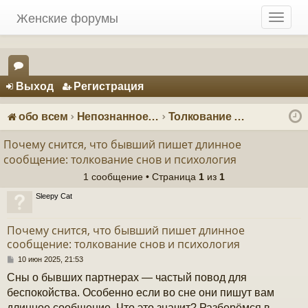
Женские форумы
T
o
g
g
Регистрация
l
Выход
Р
е
г
и
с
т
р
а
ц
и
я
e
ор
n
ум
a
обо всем
Непознанное: загадки и тайны
Толкование снов
v
ы
i
Почему снится, что бывший пишет длинное
g
сообщение: толкование снов и психология
a
1 сообщение • Страница
1
из
1
t
i
Sleepy Cat
o
n
Почему снится, что бывший пишет длинное
сообщение: толкование снов и психология
С
10 июн 2025, 21:53
о
Сны о бывших партнерах — частый повод для
о
б
беспокойства. Особенно если во сне они пишут вам
щ
длинное сообщение. Что это значит? Разберёмся в