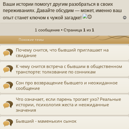
Ваши истории помогут другим разобраться в своих
переживаниях. Давайте обсудим — может, именно ваш
опыт станет ключом к чужой загадке!
1 сообщение • Страница
1
из
1
у
Похожие темы
т
ь
Почему снится, что бывший приглашает на
с
свидание
к
К чему снится встреча с бывшим в общественном
транспорте: толкование по сонникам
ч
Сон про возвращение бывшего и неожиданное
у
сообщение
Что означает, если парень трогает ухо? Реальные
истории, психология жеста и неожиданные
значения
Бывший - маменькин сынок