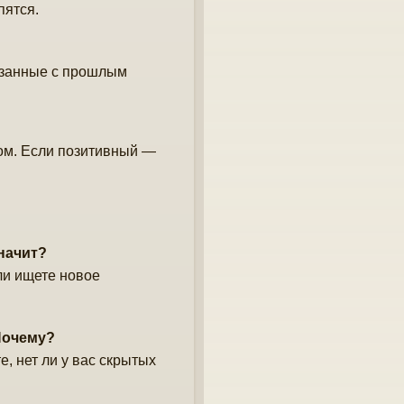
пятся.
язанные с прошлым
ом. Если позитивный —
значит?
ли ищете новое
Почему?
е, нет ли у вас скрытых