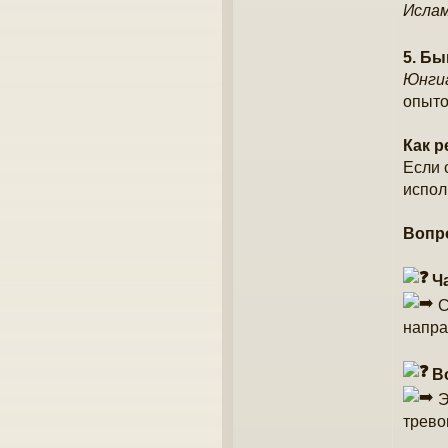
Ислам
5. Б
Юнгиа
опыто
Как р
Если 
испол
Вопр
Ча
С
напра
Во
Э
тревог