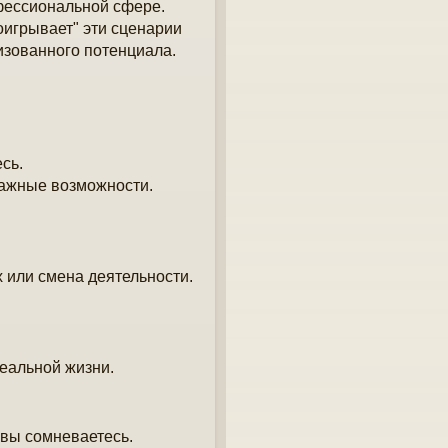
фессиональной сфере.
оигрывает" эти сценарии
изованного потенциала.
сь.
важные возможности.
 или смена деятельности.
реальной жизни.
 вы сомневаетесь.