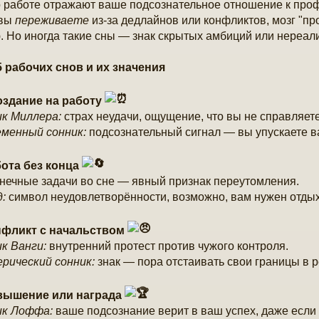
 работе отражают ваше подсознательное отношение к про
 вы
переживаете
из-за дедлайнов или конфликтов, мозг "пр
. Но иногда такие сны — знак скрытых амбиций или нереал
 рабочих снов и их значения
оздание на работу
к Миллера:
страх неудачи, ощущение, что вы не справляете
менный сонник:
подсознательный сигнал — вы упускаете 
бота без конца
нечные задачи во сне — явный признак переутомления.
:
символ неудовлетворённости, возможно, вам нужен отдых
нфликт с начальством
к Ванги:
внутренний протест против чужого контроля.
рический сонник:
знак — пора отстаивать свои границы в 
овышение или награда
ик Лоффа:
ваше подсознание верит в ваш успех, даже если