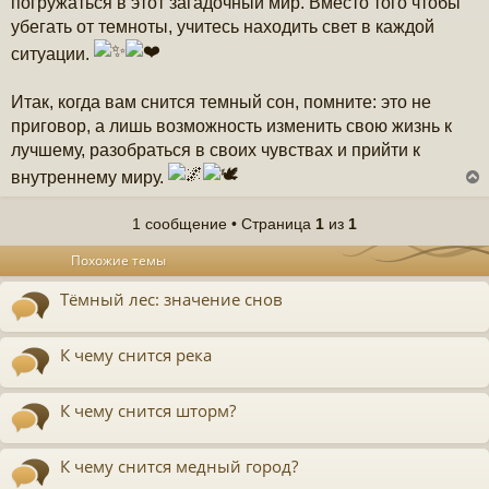
погружаться в этот загадочный мир. Вместо того чтобы
убегать от темноты, учитесь находить свет в каждой
ситуации.
Итак, когда вам снится темный сон, помните: это не
приговор, а лишь возможность изменить свою жизнь к
лучшему, разобраться в своих чувствах и прийти к
внутреннему миру.
1 сообщение • Страница
1
из
1
у
Похожие темы
т
ь
Тёмный лес: значение снов
с
к
К чему снится река
ч
К чему снится шторм?
у
К чему снится медный город?