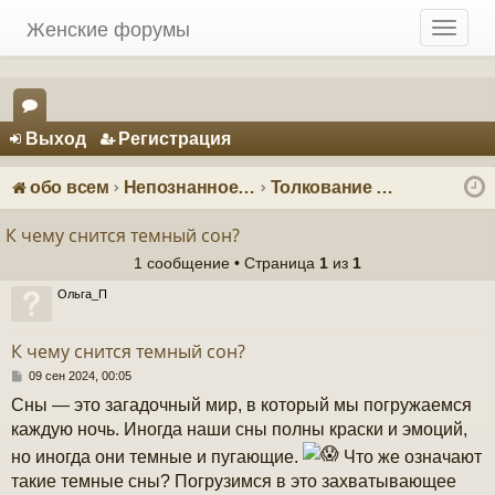
Женские форумы
T
o
g
g
Регистрация
l
Выход
Р
е
г
и
с
т
р
а
ц
и
я
e
ор
n
ум
a
обо всем
Непознанное: загадки и тайны
Толкование снов
v
ы
i
К чему снится темный сон?
g
1 сообщение • Страница
1
из
1
a
t
Ольга_П
i
o
К чему снится темный сон?
n
С
09 сен 2024, 00:05
о
Сны — это загадочный мир, в который мы погружаемся
о
б
каждую ночь. Иногда наши сны полны краски и эмоций,
щ
но иногда они темные и пугающие.
Что же означают
е
н
такие темные сны? Погрузимся в это захватывающее
и