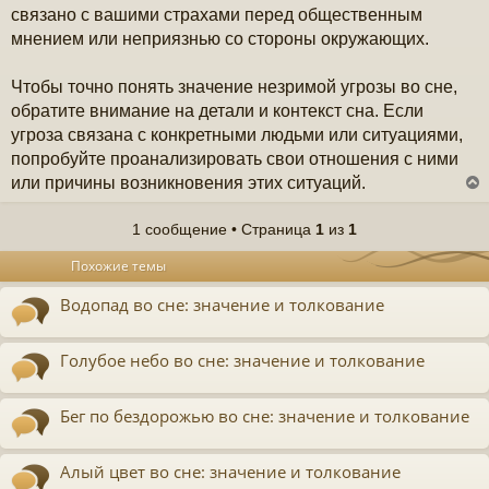
связано с вашими страхами перед общественным
мнением или неприязнью со стороны окружающих.
Чтобы точно понять значение незримой угрозы во сне,
обратите внимание на детали и контекст сна. Если
угроза связана с конкретными людьми или ситуациями,
попробуйте проанализировать свои отношения с ними
или причины возникновения этих ситуаций.
1 сообщение • Страница
1
из
1
у
Похожие темы
т
ь
Водопад во сне: значение и толкование
с
к
Голубое небо во сне: значение и толкование
ч
Бег по бездорожью во сне: значение и толкование
у
Алый цвет во сне: значение и толкование