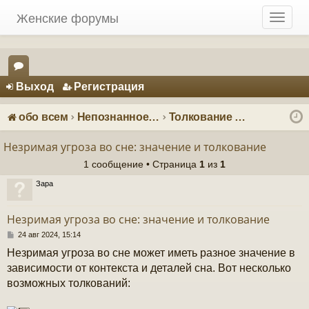
Женские форумы
T
o
g
g
Регистрация
l
Выход
Р
е
г
и
с
т
р
а
ц
и
я
e
ор
n
ум
a
обо всем
Непознанное: загадки и тайны
Толкование снов
v
ы
i
Незримая угроза во сне: значение и толкование
g
1 сообщение • Страница
1
из
1
a
t
Зара
i
o
Незримая угроза во сне: значение и толкование
n
С
24 авг 2024, 15:14
о
Незримая угроза во сне может иметь разное значение в
о
б
зависимости от контекста и деталей сна. Вот несколько
щ
возможных толкований:
е
н
и