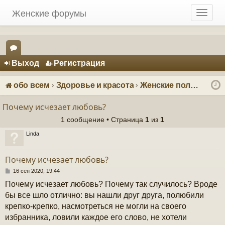
Женские форумы
T
o
g
g
Регистрация
l
Выход
Р
е
г
и
с
т
р
а
ц
и
я
e
ор
n
ум
a
обо всем
Здоровье и красота
Женские полезные советы и статьи для домохозяек
v
ы
i
Почему исчезает любовь?
g
1 сообщение • Страница
1
из
1
a
t
Linda
i
o
Почему исчезает любовь?
n
С
16 сен 2020, 19:44
о
Почему исчезает любовь? Почему так случилось? Вроде
о
б
бы все шло отлично: вы нашли друг друга, полюбили
щ
крепко-крепко, насмотреться не могли на своего
е
н
избранника, ловили каждое его слово, не хотели
и