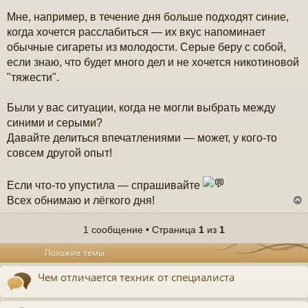
Мне, например, в течение дня больше подходят синие,
когда хочется расслабиться — их вкус напоминает
обычные сигареты из молодости. Серые беру с собой,
если знаю, что будет много дел и не хочется никотиновой
"тяжести".
Были у вас ситуации, когда не могли выбрать между
синими и серыми?
Давайте делиться впечатлениями — может, у кого-то
совсем другой опыт!
Если что-то упустила — спрашивайте
Всех обнимаю и лёгкого дня!
1 сообщение • Страница
1
из
1
у
Похожие темы
т
ь
Чем отличается техник от специалиста
с
к