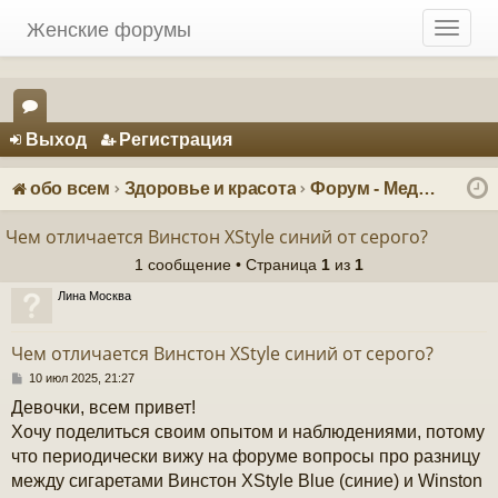
Женские форумы
T
o
g
g
Регистрация
l
Выход
Р
е
г
и
с
т
р
а
ц
и
я
e
ор
n
ум
a
обо всем
Здоровье и красота
Форум - Медицина и здоровье женщины
v
ы
i
Чем отличается Винстон XStyle синий от серого?
g
1 сообщение • Страница
1
из
1
a
t
Лина Москва
i
o
Чем отличается Винстон XStyle синий от серого?
n
С
10 июл 2025, 21:27
о
Девочки, всем привет!
о
б
Хочу поделиться своим опытом и наблюдениями, потому
щ
что периодически вижу на форуме вопросы про разницу
е
н
между сигаретами Винстон XStyle Blue (синие) и Winston
и