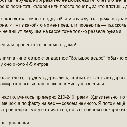
ось бы, ерунда, но я реально не могла найти точный ответ в
есно посчитать калории или просто понять, за что платишь 
тенько хожу в кино с подругой, и мы каждую встречу покуп
рна. И тут в какой-то момент решили проверить — так скол
х не пишут, девушка на кассе тоже только развела руками.
ешили провести эксперимент дома!
упили в кинотеатре стандартное "большое ведро" (обычно е
у оно около 4-5 литров.
осле кино (с трудом сдержались, чтобы не съесть по дорог
 аккуратно высыпали попкорн в миску и взвесили.
 нас получилось примерно 210-240 грамм! Удивительно, пот
 мешок, а по факту на вес — совсем немного. Я потом ещё 
еатров цифры могут отличаться, но в основном попкорн оче
ля сравнения: