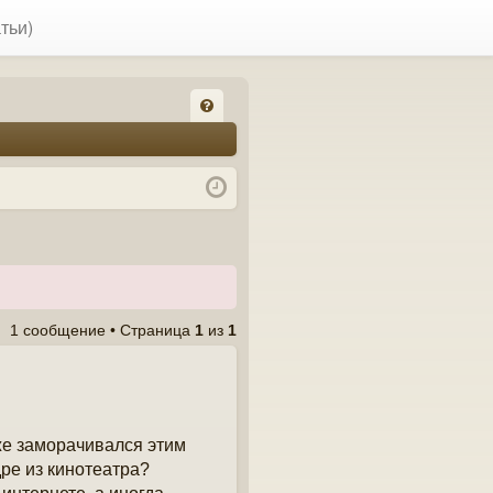
тьи)
FA
Q
1 сообщение • Страница
1
из
1
же заморачивался этим
дре из кинотеатра?