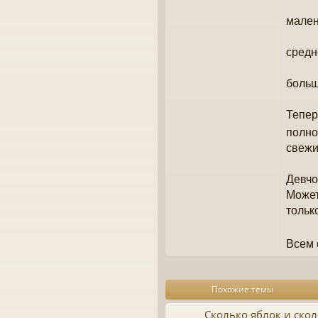
мален
средн
больш
Тепер
полн
свежи
Девчо
Может
тольк
Всем 
Похожие темы
Сколько яблок и скол