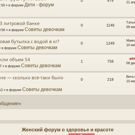
0
474
21 ап
Дети - форум
2:50 » в форуме
 3 литровой банке
Тать
0
1146
09 ию
Советы девочкам
8:56 » в форуме
овая бутылка с водой в кг?
Мамо
0
1249
10 ию
Советы девочкам
 » в форуме
если объем 54
ad
1
758
08 де
Советы девочкам
17 » в форуме
не — сколько всё-таки было
Вита 
0
218
10 ию
Советы девочкам
:12 » в форуме
 общение»
Женский форум о здоровье и красоте