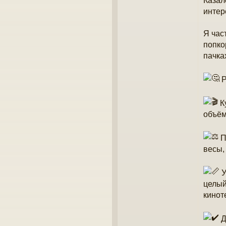
Казал
и
интер
е
Я час
попко
пачка
Р
К
объём
П
весы,
У
целый
кинот
Д