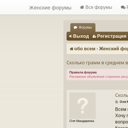
Женские форумы
Все форумы
Форумы
Регистрация
Выход
Р
е
г
и
с
т
р
а
ц
и
я
обо всем
Женский фо
Сколько грамм в среднем 
Правила форума
Рекламные объявления сторонних рес
Сколь
С
Оля 
о
Всем 
о
б
Хочу 
щ
Оля Мандаринка
вопро
е
н