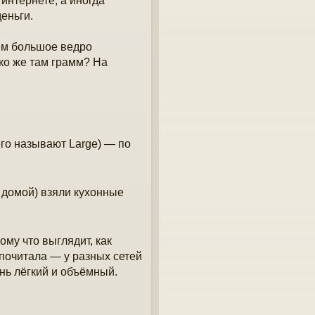
 интернете, а иногда
деньги.
аем большое ведро
ько же там грамм? На
го называют Large) — по
е домой) взяли кухонные
ому что выглядит, как
почитала — у разных сетей
нь лёгкий и объёмный.