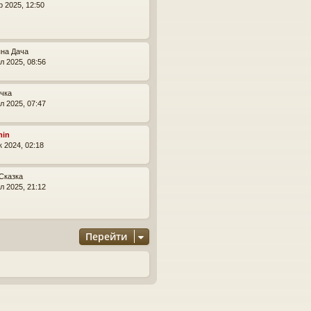
с
р 2025, 12:50
я
к
н
а
яна Дача
ч
л 2025, 08:56
а
л
чка
у
л 2025, 07:47
min
к 2024, 02:18
Сказка
л 2025, 21:12
Перейти