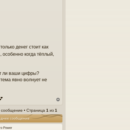
только денег стоит как
, особенно когда тёплый,
ют ли ваши цифры?
 тема явно волнует не
В
е
р
 сообщение • Страница
1
из
1
н
еднее сообщение
у
т
ь
ro Power