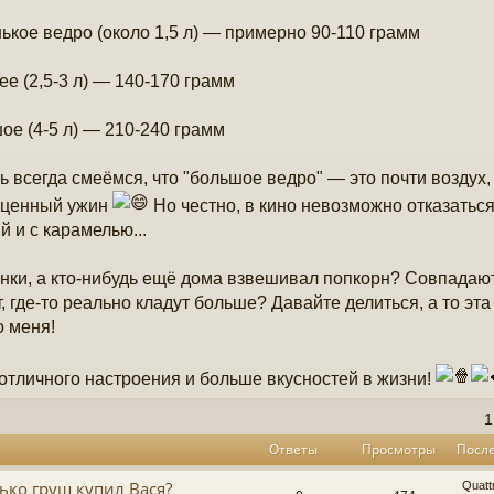
ькое ведро (около 1,5 л) — примерно 90-110 грамм
ее (2,5-3 л) — 140-170 грамм
ое (4-5 л) — 210-240 грамм
ь всегда смеёмся, что "большое ведро" — это почти воздух, 
оценный ужин
Но честно, в кино невозможно отказаться
й и с карамелью...
нки, а кто-нибудь ещё дома взвешивал попкорн? Совпада
, где-то реально кладут больше? Давайте делиться, а то эта
о меня!
отличного настроения и больше вкусностей в жизни!
1
Ответы
Просмотры
Посл
ько груш купил Вася?
Quatt